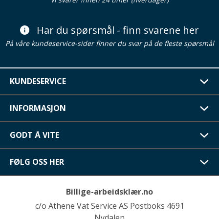
Har du spørsmål - finn svarene her
På våre kundeservice-sider finner du svar på de fleste spørsmål
KUNDESERVICE
INFORMASJON
GODT Å VITE
FØLG OSS HER
Billige-arbeidsklær.no
c/o Athene Vat Service AS Postboks 4691
Nydalen