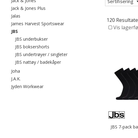
Filtrer etter category: Jack & Jones
Jack & Jones
Sertifisering
Filtrer etter category: Jack & Jones Plus
Jack & Jones Plus
Filtrer etter category: Jalas
Jalas
120 Resultate
Filtrer etter category: James Harvest
James Harvest Sportswear
Vis lagerf
valgte For øyeblikket sortert etter category: JBS
JBS
Filtrer etter category: JBS underbukser
JBS underbukser
Filtrer etter category: JBS boksershorts
JBS boksershorts
Filtrer etter category: JBS undertrøy
JBS undertrøyer / singleter
Filtrer etter category: JBS nattøy / ba
JBS nattøy / badekåper
Filtrer etter category: Joha
Joha
Filtrer etter category: J.A.K.
J.A.K.
Filtrer etter category: Jyden Workwear
Jyden Workwear
JBS 7-pack ba