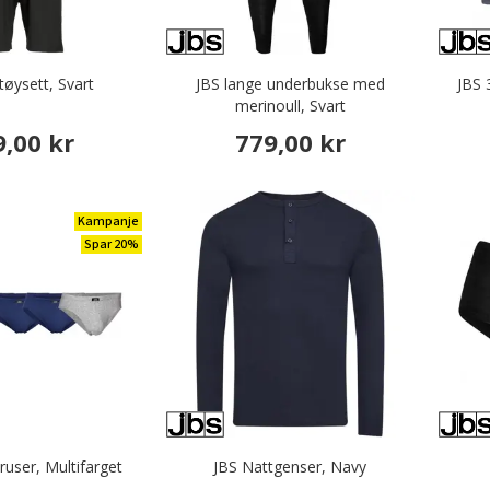
tøysett, Svart
JBS lange underbukse med
JBS 
merinoull, Svart
9,00 kr
779,00 kr
Kampanje
Spar 20%
ruser, Multifarget
JBS Nattgenser, Navy