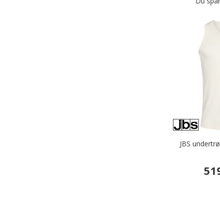
Du spar
JBS undertr
51