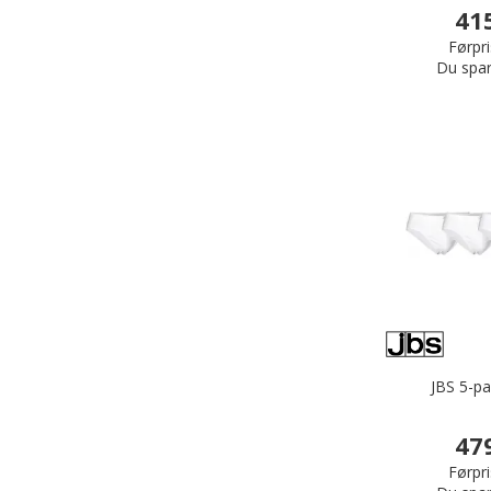
41
Førpri
Du spar
JBS 5-pa
47
Førpri