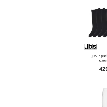
JBS 7-pac
strø
42