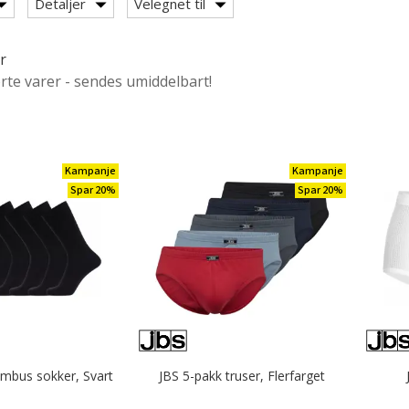
Detaljer
Velegnet til
r
 Sportswear
ørte varer - sendes umiddelbart!
er / singleter
Kampanje
Kampanje
dekåper
Spar 20%
Spar 20%
mbus sokker, Svart
JBS 5-pakk truser, Flerfarget