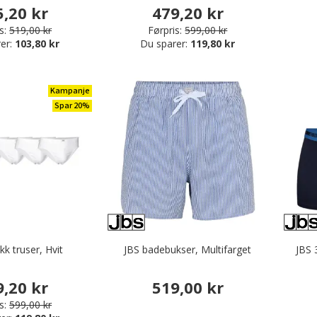
5,20 kr
479,20 kr
s:
519,00 kr
Førpris:
599,00 kr
er:
103,80 kr
Du sparer:
119,80 kr
Kampanje
Spar 20%
kk truser, Hvit
JBS badebukser, Multifarget
JBS 
9,20 kr
519,00 kr
s:
599,00 kr