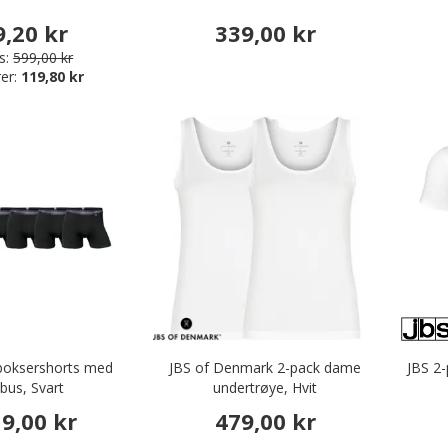
9,20 kr
339,00 kr
s:
599,00 kr
er:
119,80 kr
boksershorts med
JBS of Denmark 2-pack dame
JBS 2
us, Svart
undertrøye, Hvit
19,00 kr
479,00 kr