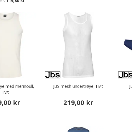
er:
119,80 kr
øye med merinoull,
JBS mesh undertrøye, Hvit
J
Hvit
9,00 kr
219,00 kr