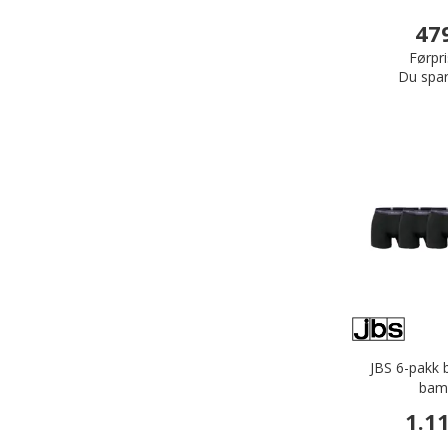
47
Førpri
Du spar
JBS 6-pakk 
bamb
1.1