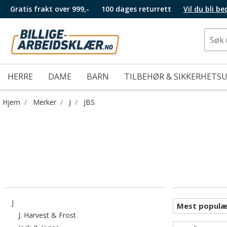
Gratis frakt over 999,-
100 dages returrett
Vil du bli b
HERRE
DAME
BARN
TILBEHØR & SIKKERHETS
Hjem
Merker
J
JBS
Filtrer etter category: J
J
Filtrer etter category: J. Harvest & Frost
J. Harvest & Frost