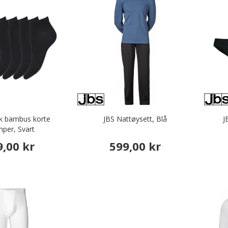
k bambus korte
JBS Nattøysett, Blå
J
mper, Svart
9,00 kr
599,00 kr