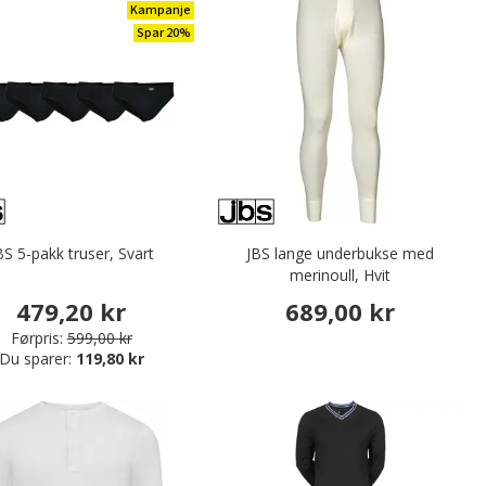
Kampanje
Spar 20%
BS 5-pakk truser, Svart
JBS lange underbukse med
merinoull, Hvit
479,20 kr
689,00 kr
Førpris:
599,00 kr
Du sparer:
119,80 kr