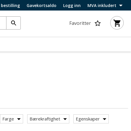
 bestilling
Gavekortsaldo
Logg inn
MVA inkludert
Favoritter
Farge
Bærekraftighet
Egenskaper