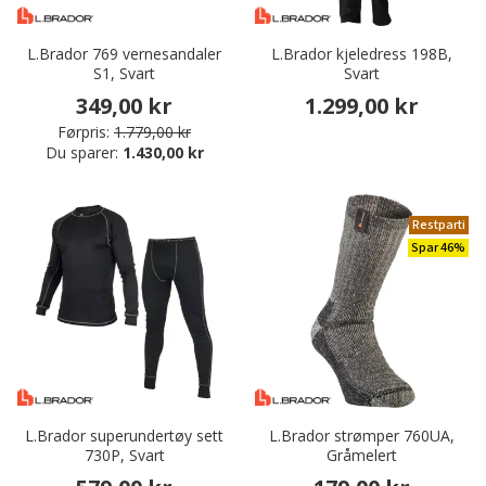
L.Brador 769 vernesandaler
L.Brador kjeledress 198B,
S1, Svart
Svart
349,00 kr
1.299,00 kr
Førpris:
1.779,00 kr
Du sparer:
1.430,00 kr
Restparti
Spar 46%
L.Brador superundertøy sett
L.Brador strømper 760UA,
730P, Svart
Gråmelert