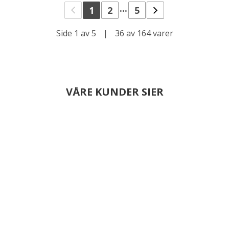
...
1
2
5
Side 1 av 5
|
36 av 164 varer
VÅRE KUNDER SIER