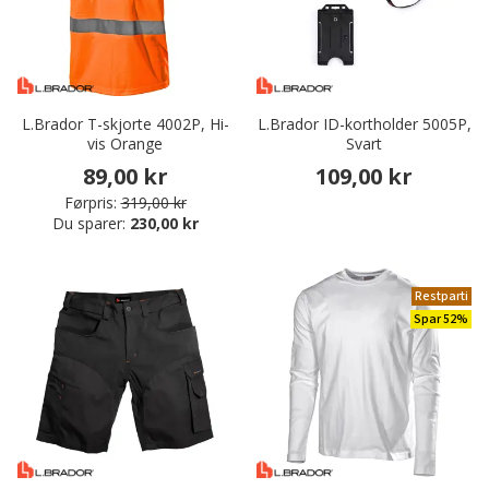
L.Brador T-skjorte 4002P, Hi-
L.Brador ID-kortholder 5005P,
vis Orange
Svart
89,00 kr
109,00 kr
Førpris:
319,00 kr
Du sparer:
230,00 kr
Restparti
Spar 52%