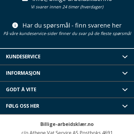
Vi svarer innen 24 timer (hverdager)
Har du spørsmål - finn svarene her
På våre kundeservice-sider finner du svar på de fleste spørsmål
KUNDESERVICE
INFORMASJON
GODT Å VITE
FØLG OSS HER
Billige-arbeidsklær.no
c/o Athene Vat Service AS Postboks 4691