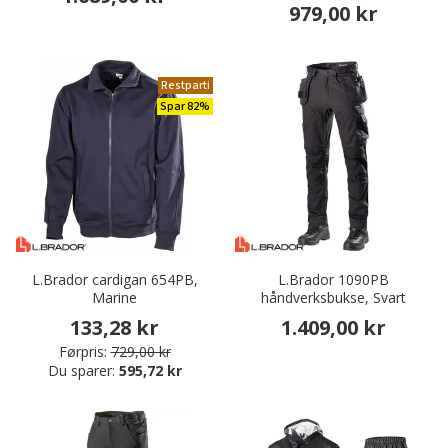
979,00 kr
Restparti
Spar 82%
L.Brador cardigan 654PB,
L.Brador 1090PB
Marine
håndverksbukse, Svart
133,28 kr
1.409,00 kr
Førpris:
729,00 kr
Du sparer:
595,72 kr