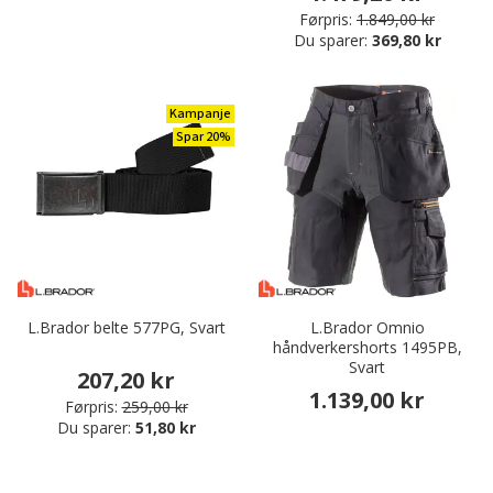
Førpris:
1.849,00 kr
Du sparer:
369,80 kr
Kampanje
Spar 20%
L.Brador belte 577PG, Svart
L.Brador Omnio
håndverkershorts 1495PB,
Svart
207,20 kr
1.139,00 kr
Førpris:
259,00 kr
Du sparer:
51,80 kr