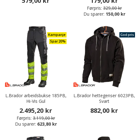
579,00 kr
179,00 kr
Førpris:
329,00 kr
Du sparer:
150,00 kr
Kampanje
God pris
Spar 20%
L.Brador arbeidsbukse 185PB,
L.Brador hettegenser 6023PB,
Hi-Vis Gul
Svart
2.495,20 kr
882,00 kr
Førpris:
3.119,00 kr
Du sparer:
623,80 kr