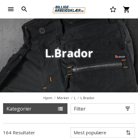
L.Brador
Hjem
Merker
L
L.Brador
Kategorier
Filter
164 Resultater