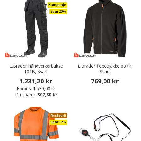
Kampanje
Spar 20%
L.Brador håndverkerbukse
L.Brador fleecejakke 687P,
101B, Svart
Svart
1.231,20 kr
769,00 kr
Førpris:
1.539,00 kr
Du sparer:
307,80 kr
Restparti
Spar 72%