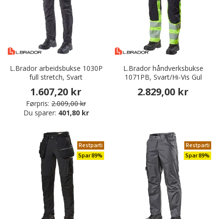
L.Brador arbeidsbukse 1030P
L.Brador håndverksbukse
full stretch, Svart
1071PB, Svart/Hi-Vis Gul
1.607,20 kr
2.829,00 kr
Førpris:
2.009,00 kr
Du sparer:
401,80 kr
Restparti
Restparti
Spar 89%
Spar 89%