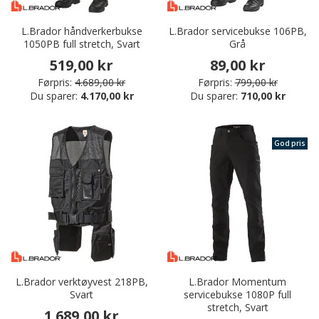
L.Brador håndverkerbukse
L.Brador servicebukse 106PB,
1050PB full stretch, Svart
Grå
519,00 kr
89,00 kr
Førpris:
4.689,00 kr
Førpris:
799,00 kr
Du sparer:
4.170,00 kr
Du sparer:
710,00 kr
God pris
L.Brador verktøyvest 218PB,
L.Brador Momentum
Svart
servicebukse 1080P full
stretch, Svart
1.689,00 kr