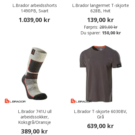
L.Brador arbeidsshorts
L.Brador langermet T-skjorte
1490PB, Svart
628B, Hvit
1.039,00 kr
139,00 kr
Førpris:
289,00 kr
Du sparer:
150,00 kr
L.Brador 741U ull
L.Brador T-skjorte 6030BV,
arbeidssokker,
Grå
Koksgrå/Oransje
639,00 kr
389,00 kr