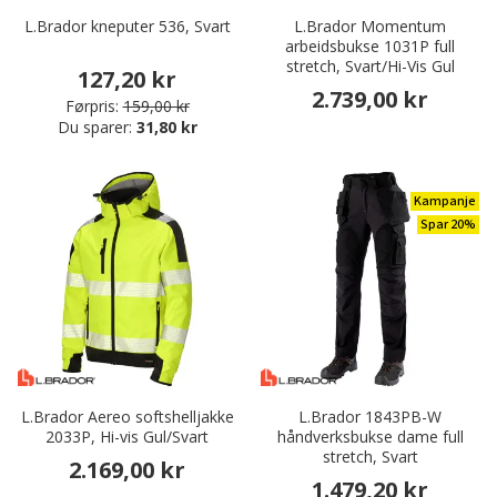
L.Brador kneputer 536, Svart
L.Brador Momentum
arbeidsbukse 1031P full
stretch, Svart/Hi-Vis Gul
127,20 kr
2.739,00 kr
Førpris:
159,00 kr
Du sparer:
31,80 kr
Kampanje
Spar 20%
L.Brador Aereo softshelljakke
L.Brador 1843PB-W
2033P, Hi-vis Gul/Svart
håndverksbukse dame full
stretch, Svart
2.169,00 kr
1.479,20 kr