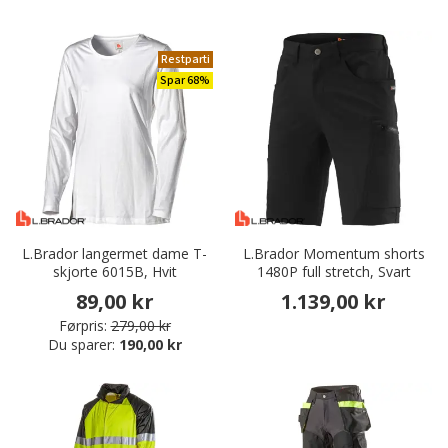
Restparti
Spar 68%
L.Brador langermet dame T-
L.Brador Momentum shorts
skjorte 6015B, Hvit
1480P full stretch, Svart
89,00 kr
1.139,00 kr
Førpris:
279,00 kr
Du sparer:
190,00 kr