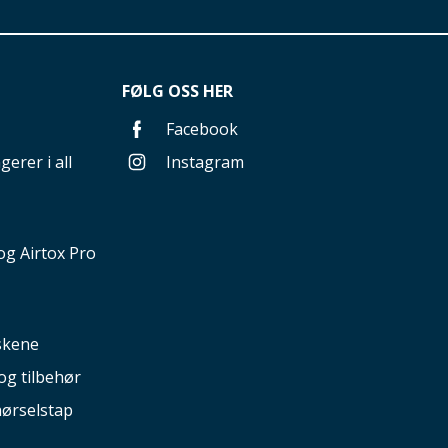
FØLG OSS HER
Facebook
gerer i all
Instagram
g Airtox Pro
nskene
og tilbehør
hørselstap