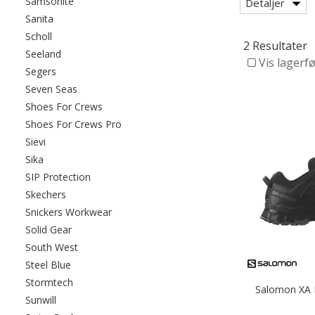
Filtrer etter category: Samsonite
Samsonite
Detaljer
Filtrer etter category: Sanita
Sanita
Filtrer etter category: Scholl
Scholl
2 Resultater
Filtrer etter category: Seeland
Seeland
Vis lagerf
Filtrer etter category: Segers
Segers
Filtrer etter category: Seven Seas
Seven Seas
Filtrer etter category: Shoes For Crews
Shoes For Crews
Filtrer etter category: Shoes For Crews Pr
Shoes For Crews Pro
Filtrer etter category: Sievi
Sievi
Filtrer etter category: Sika
Sika
Filtrer etter category: SIP Protection
SIP Protection
Filtrer etter category: Skechers
Skechers
Filtrer etter category: Snickers Workwear
Snickers Workwear
Filtrer etter category: Solid Gear
Solid Gear
Filtrer etter category: South West
South West
Filtrer etter category: Steel Blue
Steel Blue
Filtrer etter category: Stormtech
Stormtech
Salomon XA P
Filtrer etter category: Sunwill
Sunwill