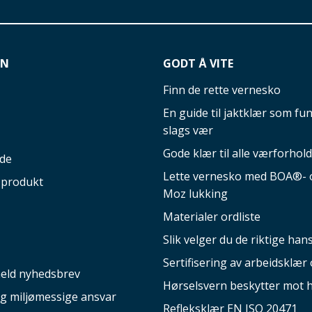
ON
GODT Å VITE
Finn de rette vernesko
En guide til jaktklær som fun
slags vær
Gode klær til alle værforhold
ide
Lette vernesko med BOA®- o
 produkt
Moz lukking
Materialer ordliste
Slik velger du de riktige ha
Sertifisering av arbeidsklær 
eld nyhedsbrev
Hørselsvern beskytter mot 
og miljømessige ansvar
Refleksklær EN ISO 20471