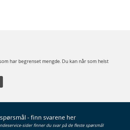
er som har begrenset mengde. Du kan når som helst
spørsmål - finn svarene her
ndeservice-sider finner du svar på de fleste spørsmål