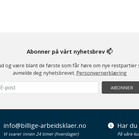
Abonner på vårt nyhetsbrev 📫
ilbud og være blant de første som får høre om nye restparti
avmelde deg nyhetsbrevet.
Personvernerklæring
ABONNER
info@billige-arbeidsklaer.no
Har du 
Vi svarer innen 24 timer (hverdager)
På våre ku