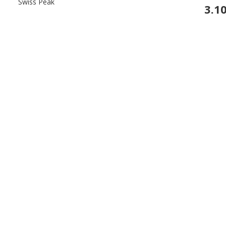
Filtrer etter category: Swiss Peak
Swiss Peak
3.1