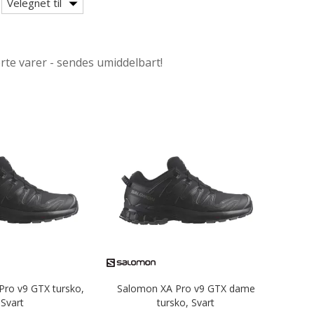
Velegnet til
ørte varer - sendes umiddelbart!
o
ro v9 GTX tursko,
Salomon XA Pro v9 GTX dame
Svart
tursko, Svart