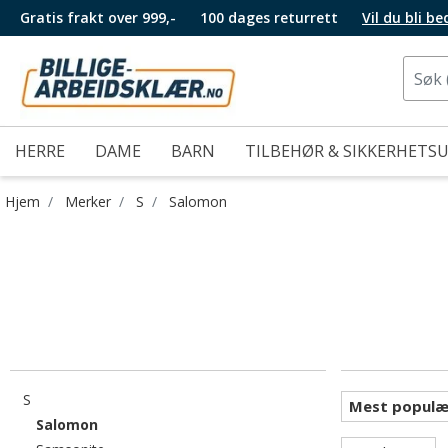
Gratis frakt over 999,-
100 dages returrett
Vil du bli b
HERRE
DAME
BARN
TILBEHØR & SIKKERHETS
Hjem
Merker
S
Salomon
Filtrer etter category: S
S
valgte For øyeblikket sortert etter category: Salomon
Salomon