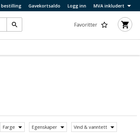
 bestilling
Gavekortsaldo
Logg inn
MVA inkludert
Favoritter
Farge
Egenskaper
Vind & vanntett