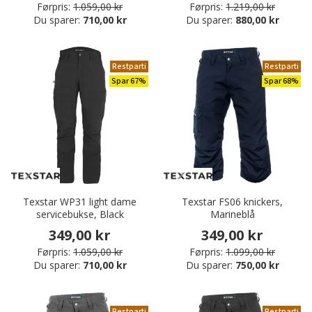
Førpris:
1.059,00 kr
Førpris:
1.219,00 kr
Du sparer:
710,00 kr
Du sparer:
880,00 kr
Restparti
Restparti
Spar 67%
Spar 68%
Texstar WP31 light dame
Texstar FS06 knickers,
servicebukse, Black
Marineblå
349,00 kr
349,00 kr
Førpris:
1.059,00 kr
Førpris:
1.099,00 kr
Du sparer:
710,00 kr
Du sparer:
750,00 kr
Restparti
Restparti