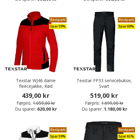
Restparti
Restparti
Spar 59%
Spar 69%
Texstar WJ46 dame
Texstar FP33 servicebukse,
fleecejakke, Rød
Svart
439,00 kr
519,00 kr
Førpris:
1.059,00 kr
Førpris:
1.699,00 kr
Du sparer:
620,00 kr
Du sparer:
1.180,00 kr
Restparti
Restparti
Spar 59%
Spar 61%