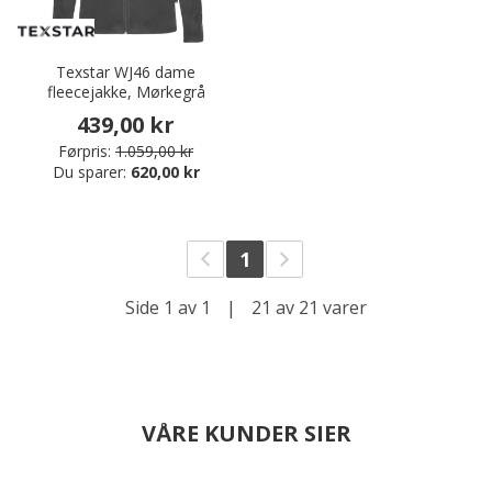
Texstar WJ46 dame
fleecejakke, Mørkegrå
439,00 kr
Førpris:
1.059,00 kr
Du sparer:
620,00 kr
1
Side 1 av 1
|
21 av 21 varer
VÅRE KUNDER SIER