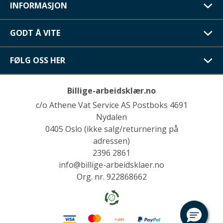
INFORMASJON
GODT Å VITE
FØLG OSS HER
Billige-arbeidsklær.no
c/o Athene Vat Service AS Postboks 4691
Nydalen
0405 Oslo (ikke salg/returnering på
adressen)
2396 2861
info@billige-arbeidsklaer.no
Org. nr. 922868662