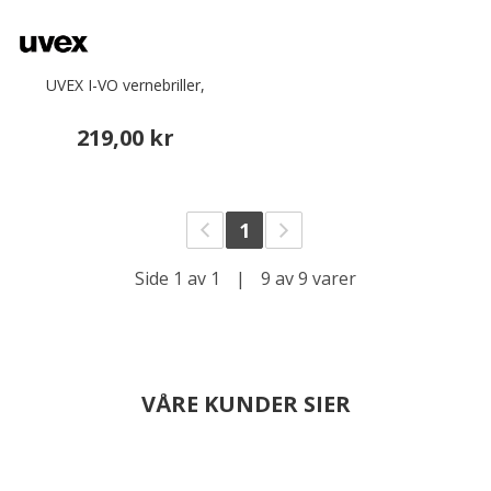
UVEX I-VO vernebriller,
219,00 kr
1
Side 1 av 1
|
9 av 9 varer
VÅRE KUNDER SIER