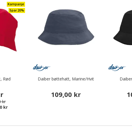
Kampanje
Spar 20%
t, Rød
Daiber bøttehatt, Marine/Hvit
Daiber
kr
109,00 kr
1
 kr
0 kr