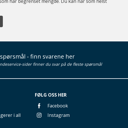
er som har begrenset mengde. Du kan når som helst
spørsmål - finn svarene her
ndeservice-sider finner du svar på de fleste spørsmål
FØLG OSS HER
Facebook
gerer i all
Instagram