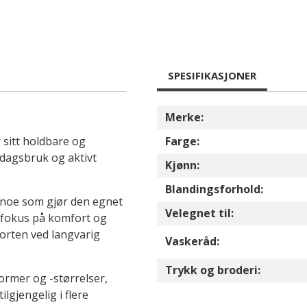
SPESIFIKASJONER
Merke:
r sitt holdbare og
Farge:
rdagsbruk og aktivt
Kjønn:
Blandingsforhold:
, noe som gjør den egnet
Velegnet til:
d fokus på komfort og
orten ved langvarig
Vaskeråd:
Trykk og broderi:
ormer og -størrelser,
lgjengelig i flere