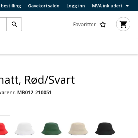
 bestilling
Gavekortsaldo
Logg inn
MVA inkludert
Favoritter
hatt, Rød/Svart
varenr.
MB012-210051