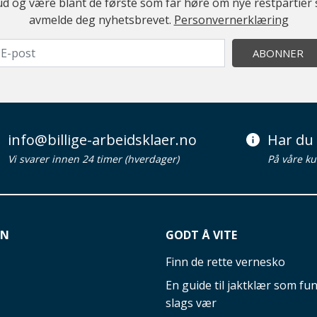
ilbud og være blant de første som får høre om nye restparti
avmelde deg nyhetsbrevet.
Personvernerklæring
ABONNER
info@billige-arbeidsklaer.no
Har du 
Vi svarer innen 24 timer (hverdager)
På våre ku
ON
GODT Å VITE
Finn de rette vernesko
En guide til jaktklær som fun
slags vær