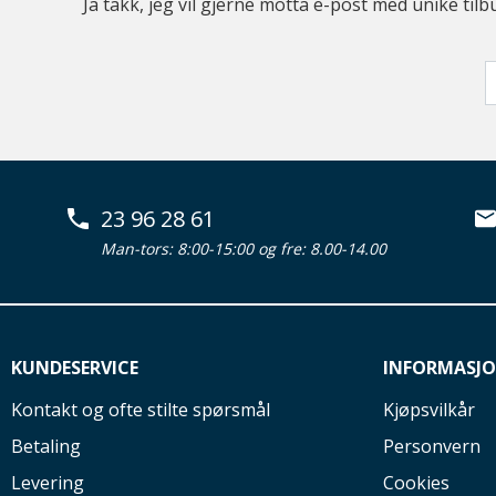
Ja takk, jeg vil gjerne motta e-post med unike t
23 96 28 61
Man-tors: 8:00-15:00 og fre: 8.00-14.00
KUNDESERVICE
INFORMASJ
Kontakt og ofte stilte spørsmål
Kjøpsvilkår
Betaling
Personvern
Levering
Cookies