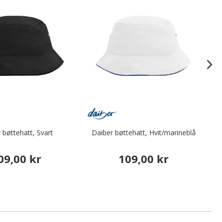
 bøttehatt, Svart
Daiber bøttehatt, Hvit/marineblå
Da
09,00 kr
109,00 kr