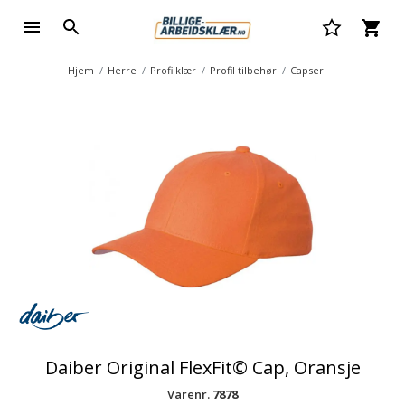
Hjem
Herre
Profilklær
Profil tilbehør
Capser
Daiber Original FlexFit© Cap, Oransje
Varenr.
7878