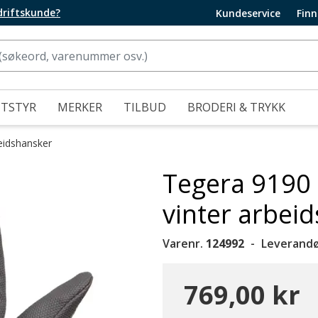
edriftskunde?
Kundeservice
Finn
UTSTYR
MERKER
TILBUD
BRODERI & TRYKK
eidshansker
Tegera 9190
vinter arbei
Varenr.
124992
Leverandø
769,00 kr