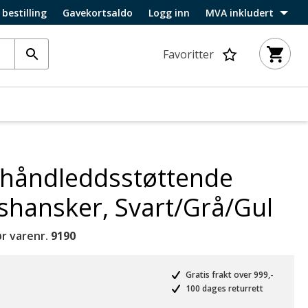
 bestilling
Gavekortsaldo
Logg inn
MVA inkludert
Favoritter
 håndleddsstøttende
dshansker, Svart/Grå/Gul
r varenr.
9190
Gratis frakt over 999,-
100 dages returrett