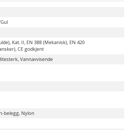
/Gul
lde), Kat. II, EN 388 (Mekanisk), EN 420
ansker), CE godkjent
litesterk, Vannavvisende
n-belegg, Nylon