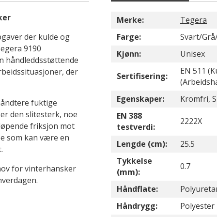
ker
Merke:
Tegera
pgaver der kulde og
Farge:
Svart/Grå
Tegera 9190
Kjønn:
Unisex
en håndleddsstøttende
EN 511 (Ku
beidssituasjoner, der
Sertifisering:
(Arbeidsh
Egenskaper:
Kromfri, S
håndtere fuktige
r den slitesterk, noe
EN 388
2222X
 løpende friksjon mot
testverdi:
noe som kan være en
Lengde (cm):
25.5
.
Tykkelse
0.7
ehov for vinterhansker
(mm):
hverdagen.
Håndflate:
Polyureta
Håndrygg:
Polyester