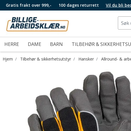
Gratis frakt over 999,-
100 dages returrett
Vil du bli b
HERRE
DAME
BARN
TILBEHØR & SIKKERHETS
Hjem
Tilbehør & sikkerhetsutstyr
Hansker
Allround- & arb