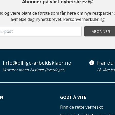
Abonner på vårt nyhetsbrev 📫
ilbud og være blant de første som får høre om nye restparti
avmelde deg nyhetsbrevet.
Personvernerklæring
ABONNER
info@billige-arbeidsklaer.no
Har du 
Vi svarer innen 24 timer (hverdager)
På våre ku
ON
GODT Å VITE
Finn de rette vernesko