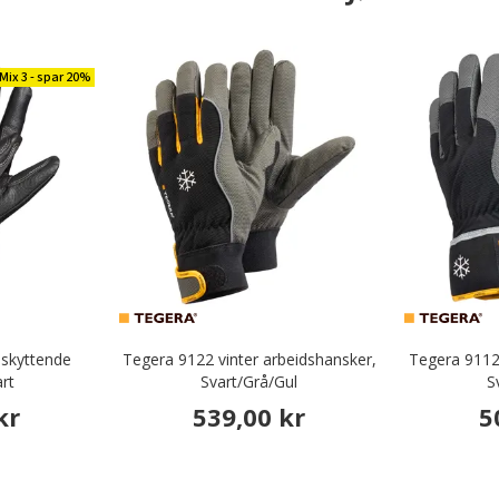
Mix 3 - spar 20%
eskyttende
Tegera 9122 vinter arbeidshansker,
Tegera 9112 
art
Svart/Grå/Gul
S
kr
539,00 kr
5