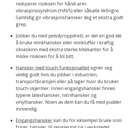
reduserer risikoen for hånd-arm-
vibrasjonssyndrom (HAVS) eller såkalte likfingre.
Samtidig gir vibrasjonshansker deg et ekstra godt
grep.
Jobber du med pelsdyroppdrett, er det en god idé
å bruke minkhansker eller minkluffer i kraftig
okseskinn med ekstra sterke bitekanter for å
miske risikoen for å bli bitt.
Hansker med touch-funksjonalitet
egner seg
veldig godt hvis du jobber i industrien,
transportbransjen eller på lager hvor du bruker
touch-skjermer. Innen engangshansker finnes
typene latexhansker, nitrilhansker og
vinylhansker. Noen av dem kan du få med pudder
innvendig.
Engangshansker
kan du for eksempel bruke som
frisør, tatovør, til rengjøring og i verkstedet,