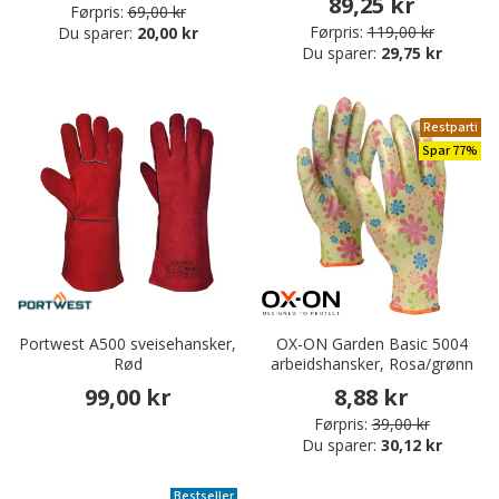
89,25 kr
Førpris:
69,00 kr
Førpris:
119,00 kr
Du sparer:
20,00 kr
Du sparer:
29,75 kr
Restparti
Spar 77%
Portwest A500 sveisehansker,
OX-ON Garden Basic 5004
Rød
arbeidshansker, Rosa/grønn
99,00 kr
8,88 kr
Førpris:
39,00 kr
Du sparer:
30,12 kr
Bestseller