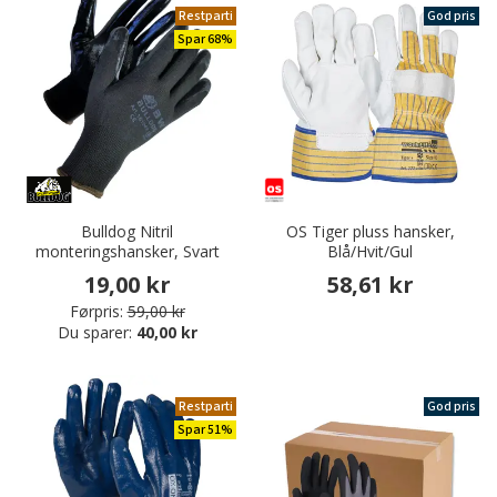
Restparti
God pris
Spar 68%
Bulldog Nitril
OS Tiger pluss hansker,
monteringshansker, Svart
Blå/Hvit/Gul
19,00 kr
58,61 kr
Førpris:
59,00 kr
Du sparer:
40,00 kr
Restparti
God pris
Spar 51%