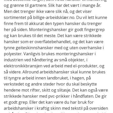
og grønne til gartnere. Slik har det vært i mange år.
Men det trenger ikke være slik nå, og det viser
sortimentet på billige-arbeidsklær.no. Du vil lett kunne
finne frem til akkurat den typen hansker du trenger
her på siden. Monteringshansker gir godt fingergrep
og kan brukes til det meste. Det kan være strikkede
hansker som er overflatebehandlet, og det kan være
tynne geiteskinnshansker med og uten overhanske i
polyester. Vanligvis brukes monteringshansker i
industrien ved håndtering av små objekter, i
elektronikkbransjen ved arbeid med el-produkter, og
så videre. Allround arbeidshansker skal kunne brukes
til tyngre arbeid innen landbruket, i hagen, på
verkstedet og andre steder hvor du skal beskytte
hendene mot rifter, skitt og slitasje. Det kan også være
strikkede hansker med pvc-prikker i håndflaten. De gir
et godt grep. Eller det kan være du har bruk for
arbeidshansker i kraftig skinn med tekstil på oversiden