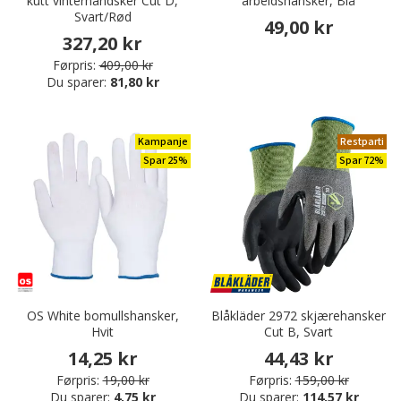
kutt vinterhandsker Cut D,
arbeidshansker, Blå
Svart/Rød
49,00 kr
327,20 kr
Førpris:
409,00 kr
Du sparer:
81,80 kr
Kampanje
Restparti
Spar 25%
Spar 72%
OS White bomullshansker,
Blåkläder 2972 skjærehansker
Hvit
Cut B, Svart
14,25 kr
44,43 kr
Førpris:
19,00 kr
Førpris:
159,00 kr
Du sparer:
4,75 kr
Du sparer:
114,57 kr