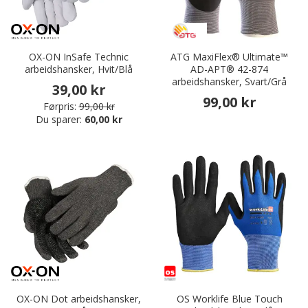
OX-ON InSafe Technic
ATG MaxiFlex® Ultimate™
arbeidshansker, Hvit/Blå
AD-APT® 42-874
arbeidshansker, Svart/Grå
39,00 kr
99,00 kr
Førpris:
99,00 kr
Du sparer:
60,00 kr
OX-ON Dot arbeidshansker,
OS Worklife Blue Touch