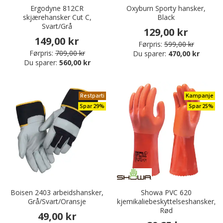
Ergodyne 812CR
Oxyburn Sporty hansker,
skjærehansker Cut C,
Black
Svart/Grå
129,00 kr
149,00 kr
Førpris:
599,00 kr
Førpris:
709,00 kr
Du sparer:
470,00 kr
Du sparer:
560,00 kr
Restparti
Kampanje
Spar 29%
Spar 25%
Boisen 2403 arbeidshansker,
Showa PVC 620
Grå/Svart/Oransje
kjemikaliebeskyttelseshansker,
Rød
49,00 kr