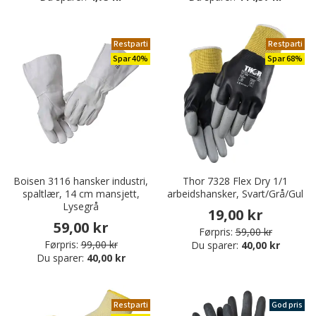
Restparti
Restparti
Spar 40%
Spar 68%
Boisen 3116 hansker industri,
Thor 7328 Flex Dry 1/1
spaltlær, 14 cm mansjett,
arbeidshansker, Svart/Grå/Gul
Lysegrå
19,00 kr
59,00 kr
Førpris:
59,00 kr
Førpris:
99,00 kr
Du sparer:
40,00 kr
Du sparer:
40,00 kr
Restparti
God pris