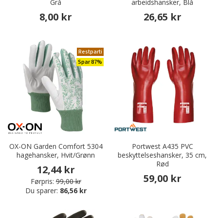
Grå
arbeidshansker, Blå
8,00 kr
26,65 kr
Restparti
Spar 87%
OX-ON Garden Comfort 5304
Portwest A435 PVC
hagehansker, Hvit/Grønn
beskyttelseshansker, 35 cm,
Rød
12,44 kr
59,00 kr
Førpris:
99,00 kr
Du sparer:
86,56 kr