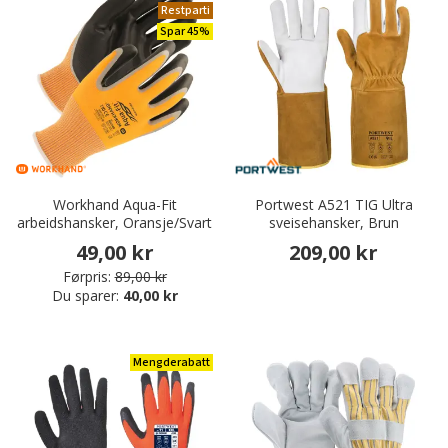
Restparti
Spar 45%
Workhand Aqua-Fit
Portwest A521 TIG Ultra
arbeidshansker, Oransje/Svart
sveisehansker, Brun
49,00 kr
209,00 kr
Førpris:
89,00 kr
Du sparer:
40,00 kr
Mengderabatt