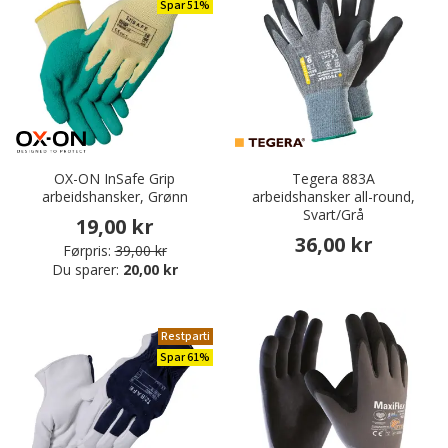
Spar 51%
OX-ON InSafe Grip
Tegera 883A
arbeidshansker, Grønn
arbeidshansker all-round,
Svart/Grå
19,00 kr
36,00 kr
Førpris:
39,00 kr
Du sparer:
20,00 kr
Restparti
Spar 61%