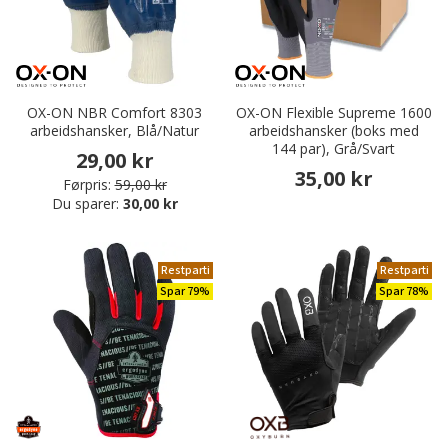
OX-ON NBR Comfort 8303
OX-ON Flexible Supreme 1600
arbeidshansker, Blå/Natur
arbeidshansker (boks med
144 par), Grå/Svart
29,00 kr
35,00 kr
Førpris:
59,00 kr
Du sparer:
30,00 kr
Restparti
Restparti
Spar 79%
Spar 78%