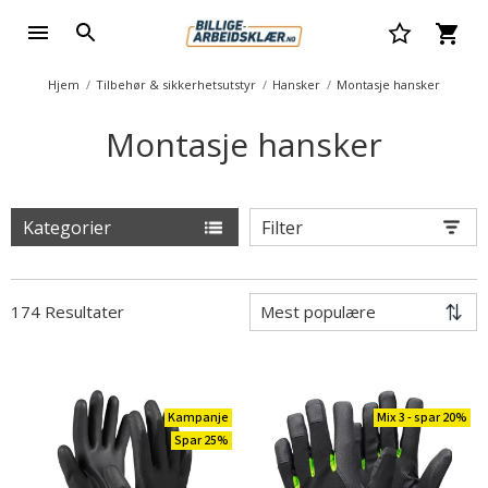
Hjem
Tilbehør & sikkerhetsutstyr
Hansker
Montasje hansker
Montasje hansker
Kategorier
Filter
174 Resultater
Kampanje
Mix 3 - spar 20%
Spar 25%