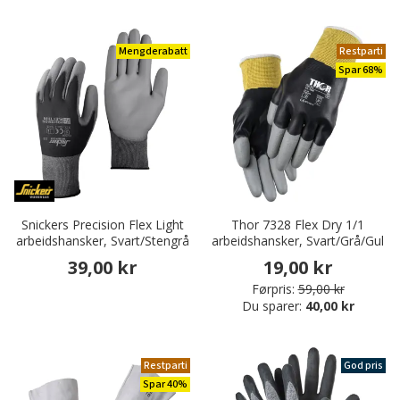
Mengderabatt
Restparti
Spar 68%
Snickers Precision Flex Light
Thor 7328 Flex Dry 1/1
arbeidshansker, Svart/Stengrå
arbeidshansker, Svart/Grå/Gul
39,00 kr
19,00 kr
Førpris:
59,00 kr
Du sparer:
40,00 kr
Restparti
God pris
Spar 40%