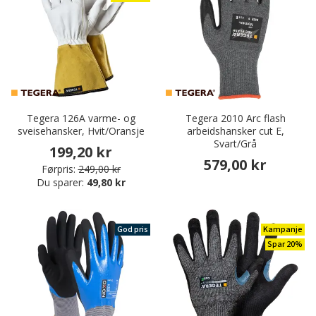
Tegera 126A varme- og
Tegera 2010 Arc flash
sveisehansker, Hvit/Oransje
arbeidshansker cut E,
Svart/Grå
199,20 kr
579,00 kr
Førpris:
249,00 kr
Du sparer:
49,80 kr
God pris
Kampanje
Spar 20%