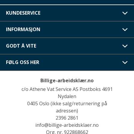
KUNDESERVICE
INFORMASJON
GODT Å VITE
FØLG OSS HER
Billige-arbeidsklær.no
c/o Athene Vat Service AS Postboks 4691
Nydalen
0405 Oslo (ikke salg/returnering på
adressen)
2396 2861
info@billige-arbeidsklaer.no
Org. nr. 922868662