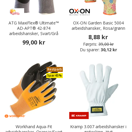
ATG MaxiFlex® Ultimate™
OX-ON Garden Basic 5004
AD-APT® 42-874
arbeidshansker, Rosa/grønn
arbeidshansker, Svart/Grå
8,88 kr
99,00 kr
Førpris:
39,00 kr
Du sparer:
30,12 kr
Restparti
Spar 45%
Workhand Aqua-Fit
Kramp 3.007 arbeidshansker i
arbeidshansker, Oransje/Svart
geiteskinn, Hvit