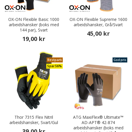
OX-ON Flexible Basic 1000
OX-ON Flexible Supreme 1600
arbeidshansker (boks med
arbeidshansker, Grå/Svart
144 par), Svart
45,00 kr
19,00 kr
Restparti
God pris
Spar 56%
Thor 7315 Flex Nitril
ATG MaxiFlex® Ultimate™
arbeidshansker, Svart/Gul
AD-APT® 42-874
arbeidshansker (boks med
39,00 kr