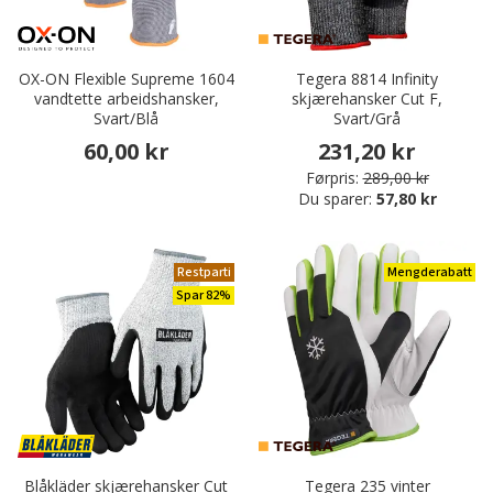
OX-ON Flexible Supreme 1604
Tegera 8814 Infinity
vandtette arbeidshansker,
skjærehansker Cut F,
Svart/Blå
Svart/Grå
60,00 kr
231,20 kr
Førpris:
289,00 kr
Du sparer:
57,80 kr
Restparti
Mengderabatt
Spar 82%
Blåkläder skjærehansker Cut
Tegera 235 vinter