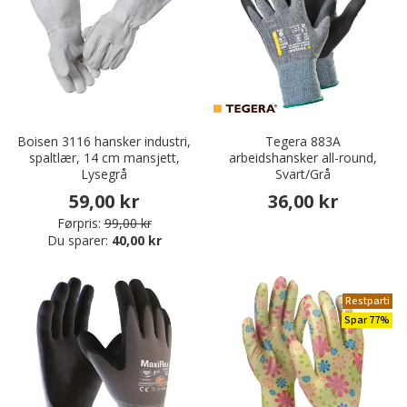
Boisen 3116 hansker industri,
Tegera 883A
spaltlær, 14 cm mansjett,
arbeidshansker all-round,
Lysegrå
Svart/Grå
59,00 kr
36,00 kr
Førpris:
99,00 kr
Du sparer:
40,00 kr
Restparti
Spar 77%