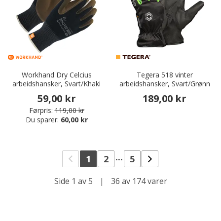
Workhand Dry Celcius
Tegera 518 vinter
arbeidshansker, Svart/Khaki
arbeidshansker, Svart/Grønn
59,00 kr
189,00 kr
Førpris:
119,00 kr
Du sparer:
60,00 kr
...
1
2
5
Side 1 av 5
|
36 av 174 varer