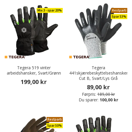
Mix 3 - spar 20%
Restparti
Spar 53%
Tegera 519 vinter
Tegera
arbeidshansker, Svart/Grønn
441skjærebeskyttelseshansker
Cut B, Svart/Lys Grå
199,00 kr
89,00 kr
Førpris:
189,00 kr
Du sparer:
100,00 kr
Restparti
Spar 50%