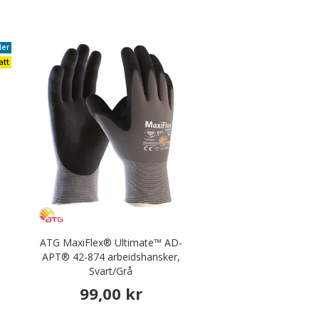
ler
att
ATG MaxiFlex® Ultimate™ AD-
APT® 42-874 arbeidshansker,
Svart/Grå
99,00 kr