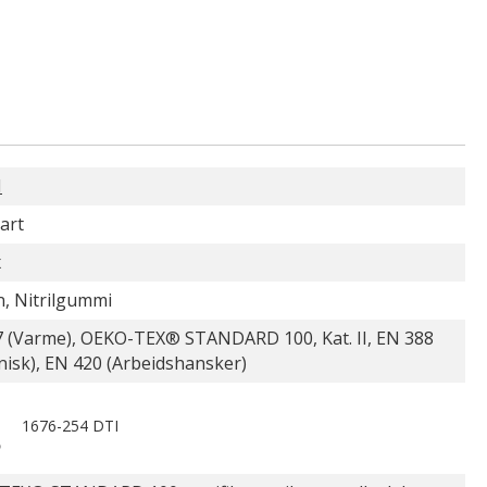
N
art
x
n, Nitrilgummi
 (Varme), OEKO-TEX® STANDARD 100, Kat. II, EN 388
isk), EN 420 (Arbeidshansker)
1676-254 DTI