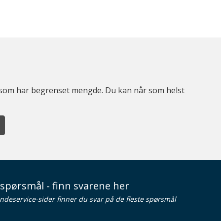
er som har begrenset mengde. Du kan når som helst
spørsmål - finn svarene her
ndeservice-sider finner du svar på de fleste spørsmål