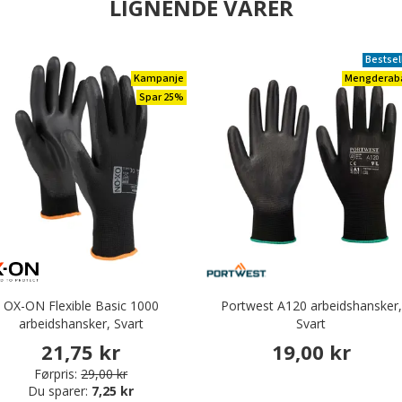
LIGNENDE VARER
Bestsel
Kampanje
Mengderab
Spar 25%
OX-ON Flexible Basic 1000
Portwest A120 arbeidshansker,
arbeidshansker, Svart
Svart
21,75 kr
19,00 kr
Førpris:
29,00 kr
Du sparer:
7,25 kr