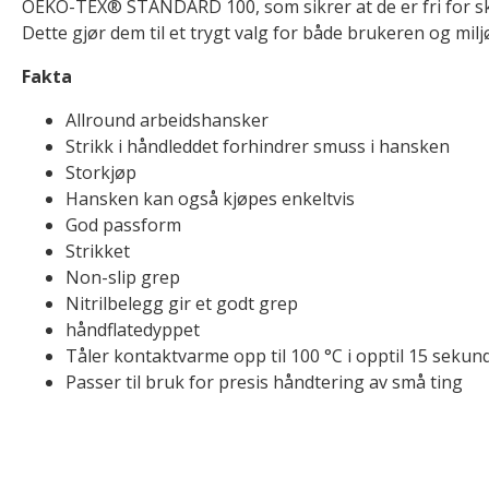
OEKO-TEX® STANDARD 100, som sikrer at de er fri for ska
Dette gjør dem til et trygt valg for både brukeren og milj
Fakta
Allround arbeidshansker
Strikk i håndleddet forhindrer smuss i hansken
Storkjøp
Hansken kan også kjøpes enkeltvis
God passform
Strikket
Non-slip grep
Nitrilbelegg gir et godt grep
håndflatedyppet
Tåler kontaktvarme opp til 100 °C i opptil 15 sekun
Passer til bruk for presis håndtering av små ting