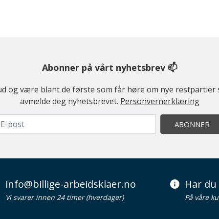
Abonner på vårt nyhetsbrev 📫
ilbud og være blant de første som får høre om nye restparti
avmelde deg nyhetsbrevet.
Personvernerklæring
ABONNER
info@billige-arbeidsklaer.no
Har du 
Vi svarer innen 24 timer (hverdager)
På våre ku