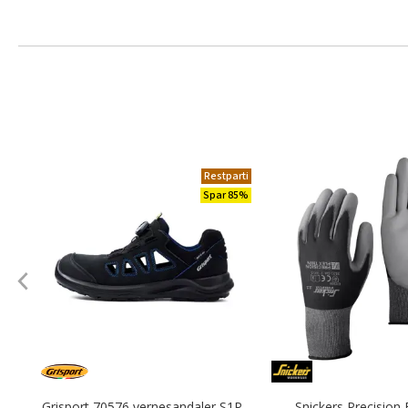
Restparti
Spar 85%
Grisport 70576 vernesandaler S1P,
Snickers Precision 