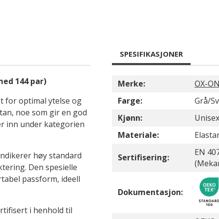
SPESIFIKASJONER
med 144 par)
Merke:
OX-O
 for optimal ytelse og
Farge:
Grå/Sv
stan, noe som gir en god
Kjønn:
Unise
ler inn under kategorien
Materiale:
Elasta
EN 407
indikerer høy standard
Sertifisering:
(Mekan
tering. Den spesielle
tabel passform, ideell
Dokumentasjon:
fisert i henhold til