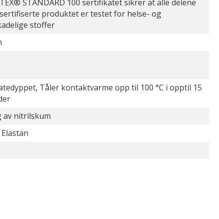
EX® STANDARD 100 sertifikatet sikrer at alle delene
 sertifiserte produktet er testet for helse- og
kadelige stoffer
h
atedyppet, Tåler kontaktvarme opp til 100 °C i opptil 15
der
 av nitrilskum
 Elastan