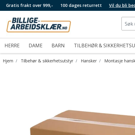
Gratis frakt over 999,-
100 dages returrett
Vil du bli b
HERRE
DAME
BARN
TILBEHØR & SIKKERHETS
Hjem
Tilbehør & sikkerhetsutstyr
Hansker
Montasje hans