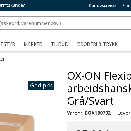
edriftskunde?
Kundeservice
Finn
UTSTYR
MERKER
TILBUD
BRODERI & TRYKK
ker
OX-ON Flexi
God pris
arbeidshansk
Grå/Svart
Varenr.
BOX100702
Lever