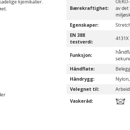
OEKO-T
delige kjemikalier.
Bærekraftighet:
av det
øet.
miljøs
Egenskaper:
Stretc
EN 388
4131X
testverdi:
håndfl
Funksjon:
sekun
Håndflate:
Belegg
Håndrygg:
Nylon,
Velegnet til:
Arbeid
der
Vaskeråd: