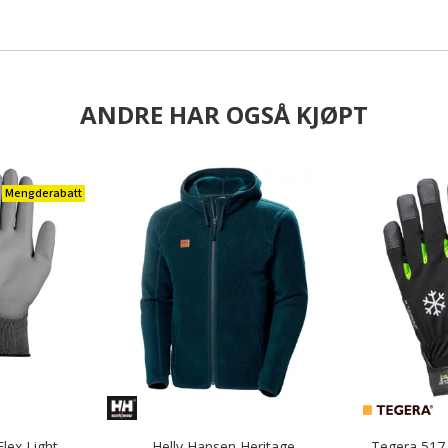
ANDRE HAR OGSÅ KJØPT
Mengderabatt
Flex Light
Helly Hansen Heritage
Tegera 517 