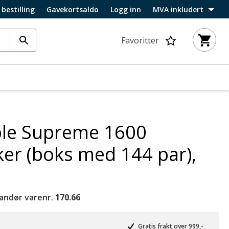
 bestilling
Gavekortsaldo
Logg inn
MVA inkludert
Favoritter
ble Supreme 1600
er (boks med 144 par),
andør varenr.
170.66
Gratis frakt over 999,-