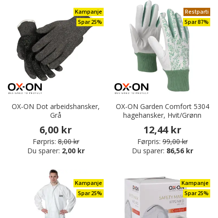
Kampanje
Restparti
Spar 25%
Spar 87%
OX-ON Dot arbeidshansker,
OX-ON Garden Comfort 5304
Grå
hagehansker, Hvit/Grønn
6,00 kr
12,44 kr
Førpris:
8,00 kr
Førpris:
99,00 kr
Du sparer:
2,00 kr
Du sparer:
86,56 kr
Kampanje
Kampanje
Spar 25%
Spar 25%