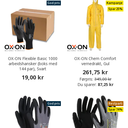
God pris
Kampanje
Spar 25%
OX-ON Flexible Basic 1000
OX-ON Chem Comfort
arbeidshansker (boks med
vernedrakt, Gul
144 par), Svart
261,75 kr
19,00 kr
Førpris:
349,00 kr
Du sparer:
87,25 kr
God pris
Restparti
Spar 74%