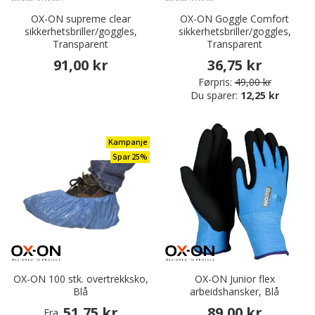
OX-ON supreme clear
OX-ON Goggle Comfort
sikkerhetsbriller/goggles,
sikkerhetsbriller/goggles,
Transparent
Transparent
91,00 kr
36,75 kr
Førpris:
49,00 kr
Du sparer:
12,25 kr
Kampanje
Spar 25%
OX-ON 100 stk. overtrekksko,
OX-ON Junior flex
Blå
arbeidshansker, Blå
51,75 kr
89,00 kr
Fra