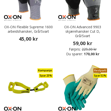
OX-ON Flexible Supreme 1600
OX-ON Advanced 9903
arbeidshansker, Grå/Svart
skjærehansker Cut D,
Grå/Svart
45,00 kr
59,00 kr
Førpris:
229,00 kr
Du sparer:
170,00 kr
Kampanje
Restparti
Spar 25%
Spar 51%