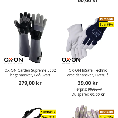
60,00 kr
Restparti
Spar 61%
OX-ON Garden Supreme 5602
OX-ON InSafe Technic
hagehansker, Grå/Svart
arbeidshansker, Hvit/Blå
279,00 kr
39,00 kr
Førpris:
99,00 kr
Du sparer:
60,00 kr
Kampanje
Restparti
Spar 25%
Spar 79%