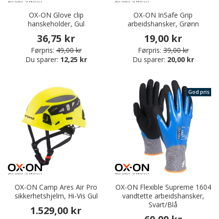
OX-ON Glove clip
OX-ON InSafe Grip
hanskeholder, Gul
arbeidshansker, Grønn
36,75 kr
19,00 kr
Førpris:
49,00 kr
Førpris:
39,00 kr
Du sparer:
12,25 kr
Du sparer:
20,00 kr
God pris
OX-ON Camp Ares Air Pro
OX-ON Flexible Supreme 1604
sikkerhetshjelm, Hi-Vis Gul
vandtette arbeidshansker,
Svart/Blå
1.529,00 kr