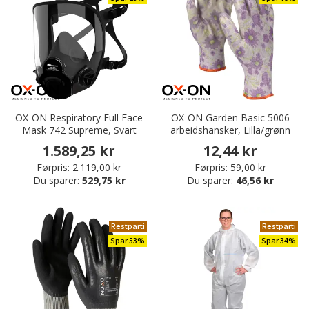
OX-ON Respiratory Full Face
OX-ON Garden Basic 5006
Mask 742 Supreme, Svart
arbeidshansker, Lilla/grønn
1.589,25 kr
12,44 kr
Førpris:
2.119,00 kr
Førpris:
59,00 kr
Du sparer:
529,75 kr
Du sparer:
46,56 kr
Restparti
Restparti
Spar 53%
Spar 34%