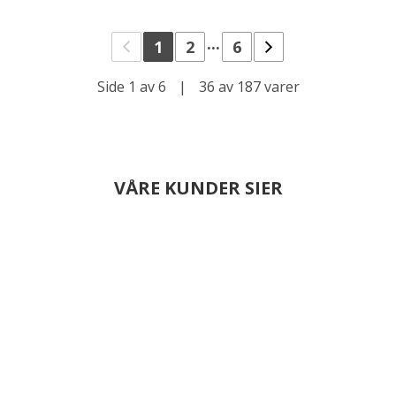
...
1
2
6
Side 1 av 6
|
36 av 187 varer
VÅRE KUNDER SIER