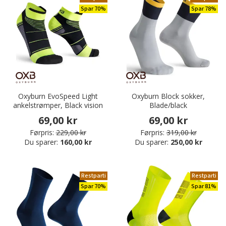
Spar 70%
Spar 78%
Oxyburn EvoSpeed Light
Oxyburn Block sokker,
ankelstrømper, Black vision
Blade/black
69,00 kr
69,00 kr
Førpris:
229,00 kr
Førpris:
319,00 kr
Du sparer:
160,00 kr
Du sparer:
250,00 kr
Restparti
Restparti
Spar 70%
Spar 81%