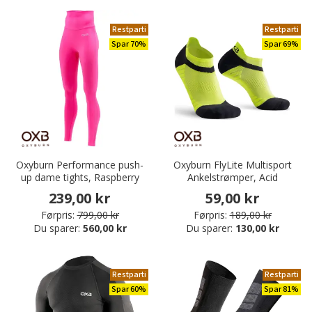
Restparti
Restparti
Spar 70%
Spar 69%
Oxyburn Performance push-
Oxyburn FlyLite Multisport
up dame tights, Raspberry
Ankelstrømper, Acid
239,00 kr
59,00 kr
Førpris:
799,00 kr
Førpris:
189,00 kr
Du sparer:
560,00 kr
Du sparer:
130,00 kr
Restparti
Restparti
Spar 60%
Spar 81%