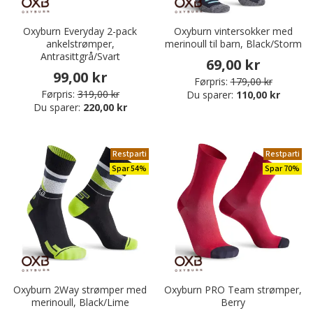
Oxyburn Everyday 2-pack
Oxyburn vintersokker med
ankelstrømper,
merinoull til barn, Black/Storm
Antrasittgrå/Svart
69,00 kr
99,00 kr
Førpris:
179,00 kr
Førpris:
319,00 kr
Du sparer:
110,00 kr
Du sparer:
220,00 kr
Restparti
Restparti
Spar 54%
Spar 70%
Oxyburn 2Way strømper med
Oxyburn PRO Team strømper,
merinoull, Black/Lime
Berry