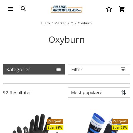
Hjem
Merker
O
Oxyburn
Oxyburn
Kategorier
Filter
92 Resultater
Restparti
Restparti
Spar 78%
Spar 61%