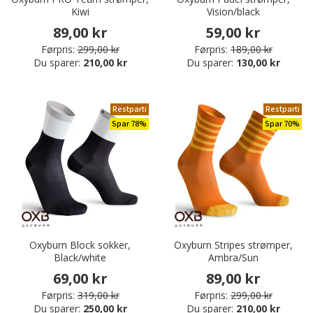
Kiwi
Vision/black
89,00 kr
59,00 kr
Førpris:
299,00 kr
Førpris:
189,00 kr
Du sparer:
210,00 kr
Du sparer:
130,00 kr
Restparti
Restparti
Spar 78%
Spar 70%
Oxyburn Block sokker,
Oxyburn Stripes strømper,
Black/white
Ambra/Sun
69,00 kr
89,00 kr
Førpris:
319,00 kr
Førpris:
299,00 kr
Du sparer:
250,00 kr
Du sparer:
210,00 kr