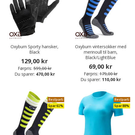
Oxyburn Sporty hansker,
Oxyburn vintersokker med
Black
merinoull til barn,
Black/LightBlue
129,00 kr
69,00 kr
Førpris:
599,00 kr
Førpris:
179,00 kr
Du sparer:
470,00 kr
Du sparer:
110,00 kr
Restparti
Restparti
Spar 61%
Spar 88%