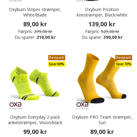
Oxyburn Stripes strømper,
Oxyburn Position
White/blade
knestrømper, Black/white
89,00 kr
139,00 kr
Førpris:
299,00 kr
Førpris:
529,00 kr
Du sparer:
210,00 kr
Du sparer:
390,00 kr
Restparti
Restparti
Spar 69%
Spar 70%
Oxyburn Everyday 2-pack
Oxyburn PRO Team strømper,
ankelstrømper, Vision/black
Sun
99,00 kr
89,00 kr