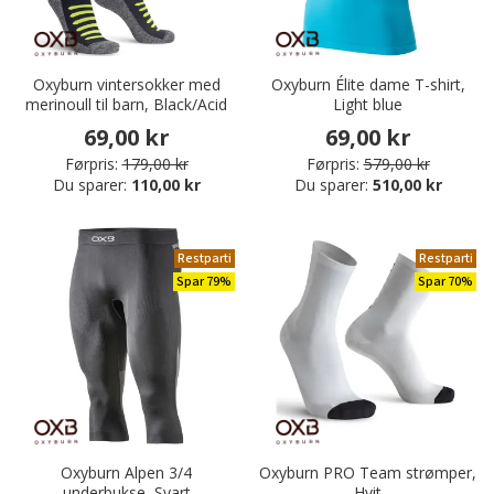
Oxyburn vintersokker med
Oxyburn Élite dame T-shirt,
merinoull til barn, Black/Acid
Light blue
69,00 kr
69,00 kr
Førpris:
179,00 kr
Førpris:
579,00 kr
Du sparer:
110,00 kr
Du sparer:
510,00 kr
Restparti
Restparti
Spar 79%
Spar 70%
Oxyburn Alpen 3/4
Oxyburn PRO Team strømper,
underbukse, Svart
Hvit