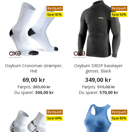
Restparti
Restparti
Spar 81%
Spar 62%
Oxyburn Cronoman strømper,
Oxyburn DROP baselayer
Hvit
genser, Black
69,00 kr
349,00 kr
Førpris:
369,00 kr
Førpris:
919,00 kr
Du sparer:
300,00 kr
Du sparer:
570,00 kr
Restparti
Restparti
Spar 60%
Spar 83%