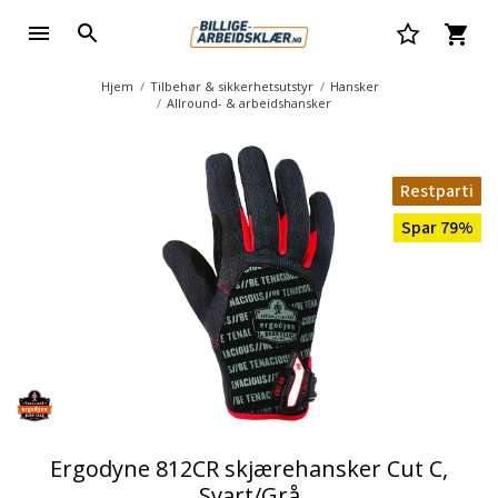
Hjem
Tilbehør & sikkerhetsutstyr
Hansker
Allround- & arbeidshansker
Restparti
Spar 79%
Ergodyne 812CR skjærehansker Cut C,
Svart/Grå