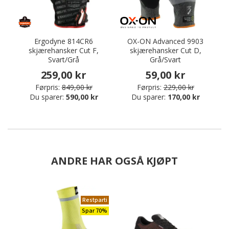
Ergodyne 814CR6
OX-ON Advanced 9903
skjærehansker Cut F,
skjærehansker Cut D,
Svart/Grå
Grå/Svart
259,00 kr
59,00 kr
Førpris:
849,00 kr
Førpris:
229,00 kr
Du sparer:
590,00 kr
Du sparer:
170,00 kr
ANDRE HAR OGSÅ KJØPT
Restparti
Spar 70%