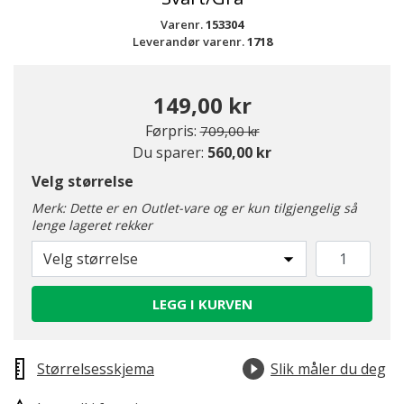
Varenr.
153304
Leverandør varenr.
1718
149,00 kr
Pris redusert fra
til
Førpris:
709,00 kr
Du sparer:
560,00 kr
Velg størrelse
Merk: Dette er en Outlet-vare og er kun tilgjengelig så
lenge lageret rekker
Velg størrelse
LEGG I KURVEN
Størrelsesskjema
Slik måler du deg