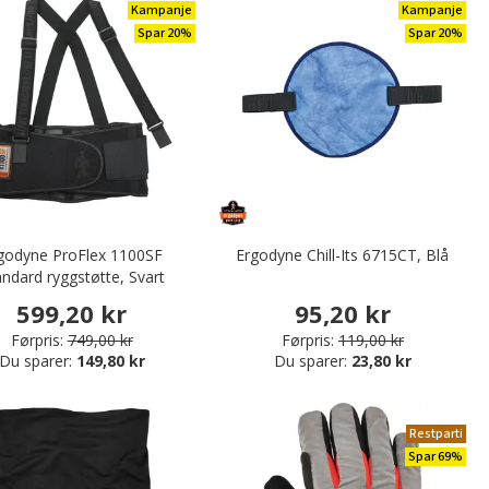
Kampanje
Kampanje
Spar 20%
Spar 20%
godyne ProFlex 1100SF
Ergodyne Chill-Its 6715CT, Blå
andard ryggstøtte, Svart
599,20 kr
95,20 kr
Førpris:
749,00 kr
Førpris:
119,00 kr
Du sparer:
149,80 kr
Du sparer:
23,80 kr
Restparti
Spar 69%