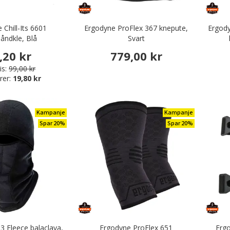
 Chill-Its 6601
Ergodyne ProFlex 367 knepute,
Ergod
håndkle, Blå
Svart
,20 kr
779,00 kr
is:
99,00 kr
rer:
19,80 kr
Kampanje
Kampanje
Spar 20%
Spar 20%
3 Fleece balaclava,
Ergodyne ProFlex 651
Erg