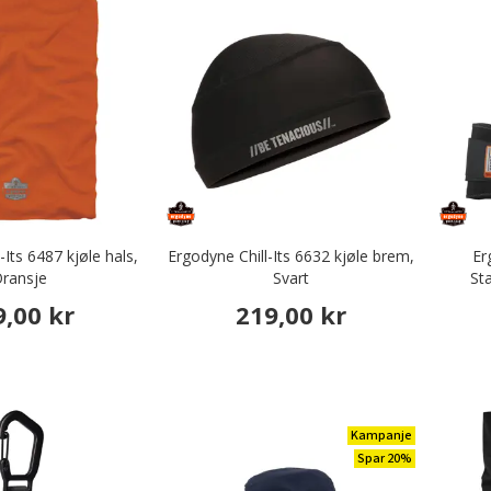
-Its 6487 kjøle hals,
Ergodyne Chill-Its 6632 kjøle brem,
Er
ransje
Svart
St
9,00 kr
219,00 kr
Kampanje
Spar 20%