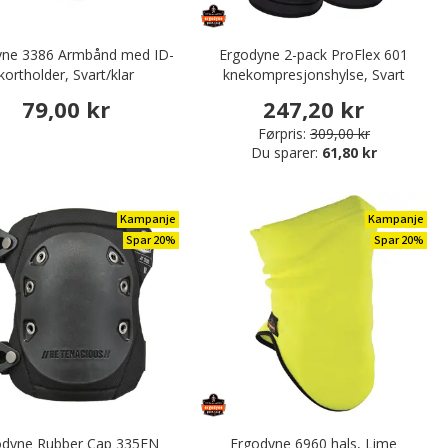
yne 3386 Armbånd med ID-
Ergodyne 2-pack ProFlex 601
kortholder, Svart/klar
knekompresjonshylse, Svart
79,00 kr
247,20 kr
Førpris:
309,00 kr
Du sparer:
61,80 kr
Kampanje
Kampanje
Spar 20%
Spar 20%
odyne Rubber Cap 335EN
Ergodyne 6960 hals, Lime