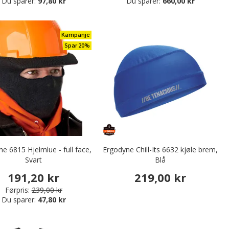
Du sparer:
97,80 kr
Du sparer:
660,00 kr
Kampanje
Spar 20%
e 6815 Hjelmlue - full face,
Ergodyne Chill-Its 6632 kjøle brem,
Svart
Blå
191,20 kr
219,00 kr
Førpris:
239,00 kr
Du sparer:
47,80 kr