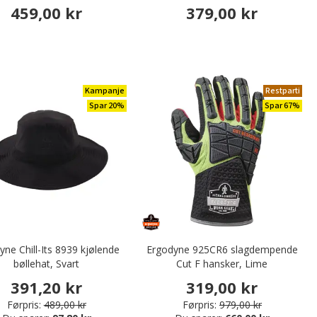
459,00 kr
379,00 kr
Kampanje
Restparti
Spar 20%
Spar 67%
yne Chill-Its 8939 kjølende
Ergodyne 925CR6 slagdempende
bøllehat, Svart
Cut F hansker, Lime
391,20 kr
319,00 kr
Førpris:
489,00 kr
Førpris:
979,00 kr