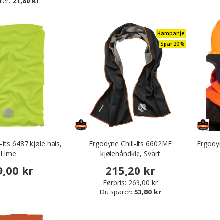
rer:
21,80 kr
Kampanje
Spar 20%
-Its 6487 kjøle hals,
Ergodyne Chill-Its 6602MF
Ergodyn
Lime
kjølehåndkle, Svart
9,00 kr
215,20 kr
Førpris:
269,00 kr
Du sparer:
53,80 kr