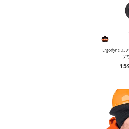
Ergodyne 3391
yo
15