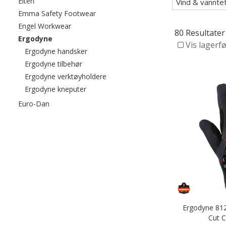
Filtrer etter category: Elten
Elten
Vind & vannte
Filtrer etter category: Emma Safety Fo
Emma Safety Footwear
Filtrer etter category: Engel Workwear
Engel Workwear
80 Resultater
valgte For øyeblikket sortert etter category: Ergodyn
Ergodyne
Vis lagerf
Filtrer etter category: Ergodyne handsker
Ergodyne handsker
Filtrer etter category: Ergodyne tilbehør
Ergodyne tilbehør
Filtrer etter category: Ergodyne ver
Ergodyne verktøyholdere
Filtrer etter category: Ergodyne kneputer
Ergodyne kneputer
Filtrer etter category: Euro-Dan
Euro-Dan
Ergodyne 81
Cut C