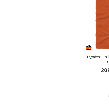
Ergodyne Chill
O
20