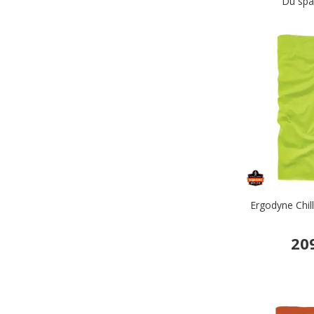
Du spa
Ergodyne Chill
20