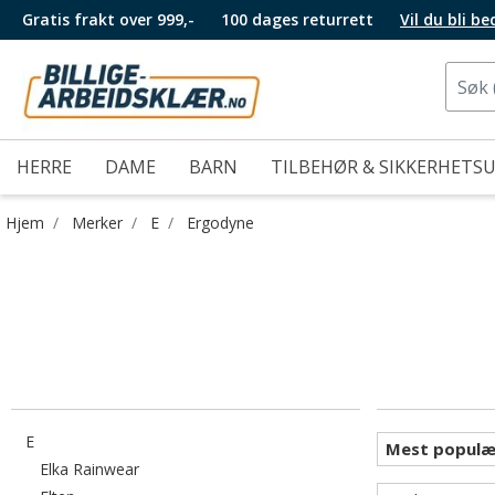
Gratis frakt over 999,-
100 dages returrett
Vil du bli b
HERRE
DAME
BARN
TILBEHØR & SIKKERHETS
Hjem
Merker
E
Ergodyne
Filtrer etter category: E
E
Filtrer etter category: Elka Rainwear
Elka Rainwear