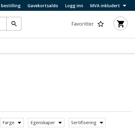
 bestilling
Gavekortsaldo
Logg inn
MVA inkludert
Favoritter
Farge
Egenskaper
Sertifisering