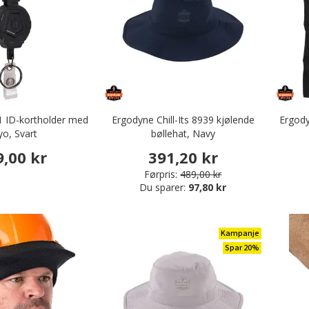
 ID-kortholder med
Ergodyne Chill-Its 8939 kjølende
Ergody
yo, Svart
bøllehat, Navy
9,00 kr
391,20 kr
Førpris:
489,00 kr
Du sparer:
97,80 kr
Kampanje
Spar 20%