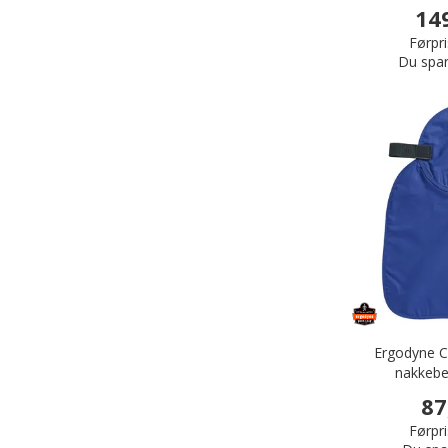
14
Førpri
Du spar
Ergodyne Ch
nakkebe
87
Førpri