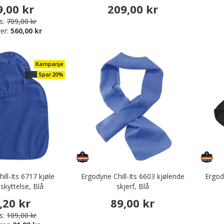
9,00 kr
209,00 kr
s:
709,00 kr
er:
560,00 kr
Kampanje
Spar 20%
ill-Its 6717 kjøle
Ergodyne Chill-Its 6603 kjølende
Ergod
skyttelse, Blå
skjerf, Blå
,20 kr
89,00 kr
s:
109,00 kr