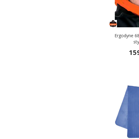
Ergodyne 68
sty
15