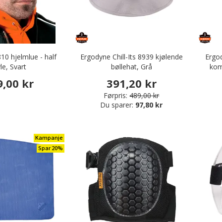
10 hjelmlue - half
Ergodyne Chill-Its 8939 kjølende
Ergo
le, Svart
bøllehat, Grå
kom
9,00 kr
391,20 kr
Førpris:
489,00 kr
Du sparer:
97,80 kr
Kampanje
Spar 20%