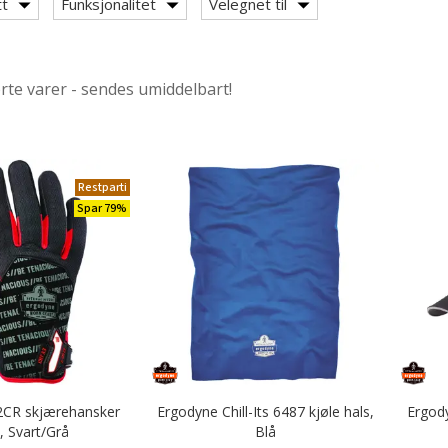
tt
Funksjonalitet
Velegnet til
otwear
e
ørte varer - sendes umiddelbart!
ktøyholdere
Restparti
Spar 79%
2CR skjærehansker
Ergodyne Chill-Its 6487 kjøle hals,
Ergody
, Svart/Grå
Blå