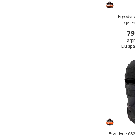
Ergodyne
kjøle
79
Førpr
Du spa
Ergodyne 682