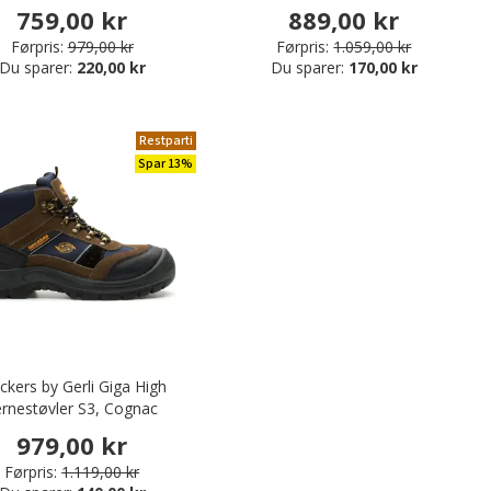
759,00 kr
889,00 kr
Førpris:
979,00 kr
Førpris:
1.059,00 kr
Du sparer:
220,00 kr
Du sparer:
170,00 kr
Restparti
Spar 13%
kers by Gerli Giga High
ernestøvler S3, Cognac
979,00 kr
Førpris:
1.119,00 kr