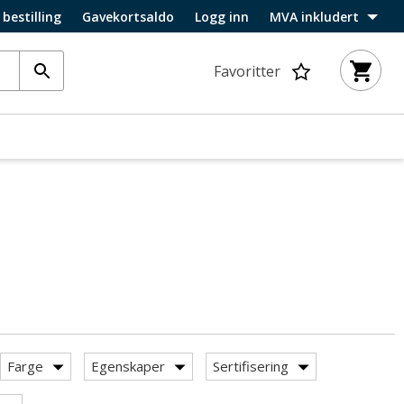
 bestilling
Gavekortsaldo
Logg inn
MVA inkludert
Favoritter
Farge
Egenskaper
Sertifisering