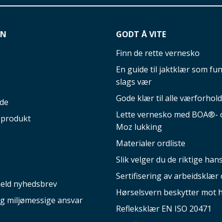
ON
GODT Å VITE
Finn de rette vernesko
En guide til jaktklær som fun
slags vær
Gode klær til alle værforhold
ide
Lette vernesko med BOA®- o
 produkt
Moz lukking
Materialer ordliste
Slik velger du de riktige ha
Sertifisering av arbeidsklær 
eld nyhedsbrev
Hørselsvern beskytter mot 
og miljømessige ansvar
Refleksklær EN ISO 20471