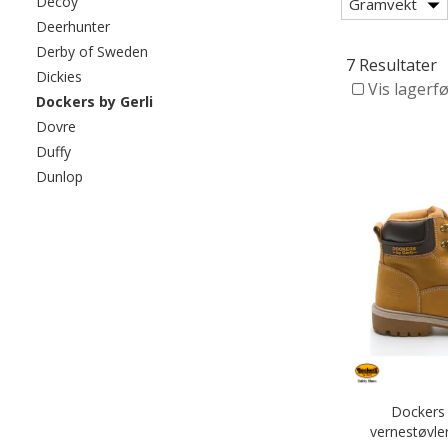
Filtrer etter category: Decoy
Decoy
Gramvekt
Filtrer etter category: Deerhunter
Deerhunter
Filtrer etter category: Derby of Sweden
Derby of Sweden
7 Resultater
Filtrer etter category: Dickies
Dickies
Vis lagerf
valgte For øyeblikket sortert etter category: 
Dockers by Gerli
Filtrer etter category: Dovre
Dovre
Filtrer etter category: Duffy
Duffy
Filtrer etter category: Dunlop
Dunlop
Dockers 
vernestøvle