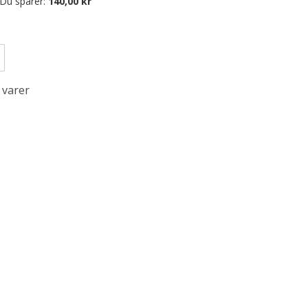
Du sparer:
140,00 kr
 varer