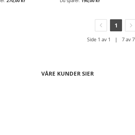
er:
270,00 kr
Du sparer:
190,00 kr
1
Side 1 av 1
|
7 av 7
VÅRE KUNDER SIER