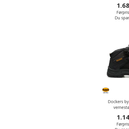
1.6
Førpris
Du spar
Dockers by
vernestø
1.1
Førpris