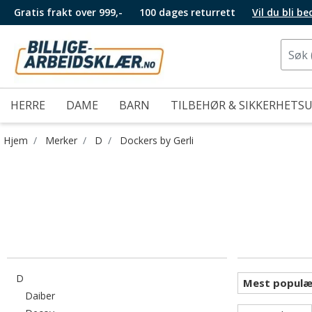
Gratis frakt over 999,-
100 dages returrett
Vil du bli b
HERRE
DAME
BARN
TILBEHØR & SIKKERHETS
Hjem
Merker
D
Dockers by Gerli
Filtrer etter category: D
D
Filtrer etter category: Daiber
Daiber