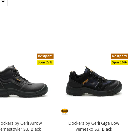
Restparti
Restparti
Spar 22%
Spar 16%
ockers by Gerli Arrow
Dockers by Gerli Giga Low
vernestøvler S3, Black
vernesko S3, Black