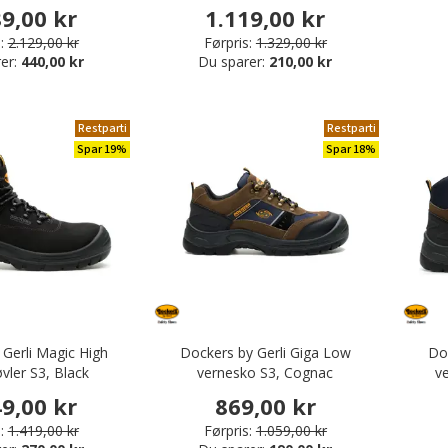
89,00 kr
1.119,00 kr
:
2.129,00 kr
Førpris:
1.329,00 kr
er:
440,00 kr
Du sparer:
210,00 kr
Restparti
Restparti
Spar 19%
Spar 18%
 Gerli Magic High
Dockers by Gerli Giga Low
Doc
vler S3, Black
vernesko S3, Cognac
v
49,00 kr
869,00 kr
:
1.419,00 kr
Førpris:
1.059,00 kr