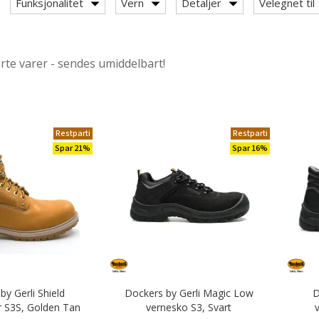
Funksjonalitet
Vern
Detaljer
Velegnet til
ørte varer - sendes umiddelbart!
Dockers by Gerli
Restparti
Restparti
Spar 21%
Spar 16%
by Gerli Shield
Dockers by Gerli Magic Low
D
r S3S, Golden Tan
vernesko S3, Svart