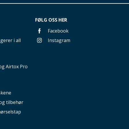
FØLG OSS HER
Facebook
gerer i all
Instagram
g Airtox Pro
nskene
og tilbehør
hørselstap