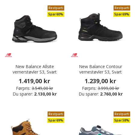
Restparti
Restparti
Spar 60%
Spar 69%
New Balance Allsite
New Balance Contour
vernerstøvler S3, Svart
vernestøvler S3, Svart
1.419,00 kr
1.239,00 kr
Førpris:
3.549,00 kr
Førpris:
3.999,00 kr
Du sparer:
2.130,00 kr
Du sparer:
2.760,00 kr
Restparti
Restparti
Spar 69%
Spar 58%