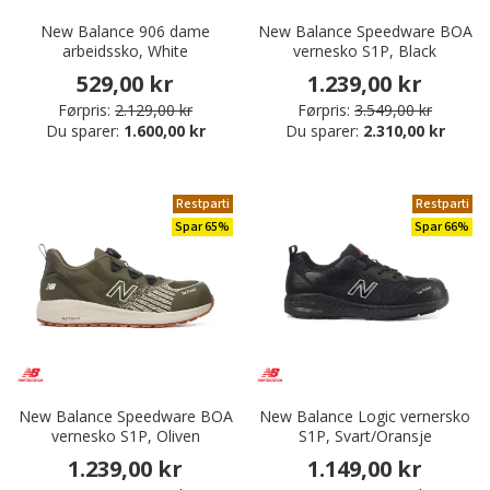
New Balance 906 dame
New Balance Speedware BOA
arbeidssko, White
vernesko S1P, Black
529,00 kr
1.239,00 kr
Førpris:
2.129,00 kr
Førpris:
3.549,00 kr
Du sparer:
1.600,00 kr
Du sparer:
2.310,00 kr
Restparti
Restparti
Spar 65%
Spar 66%
New Balance Speedware BOA
New Balance Logic vernersko
vernesko S1P, Oliven
S1P, Svart/Oransje
1.239,00 kr
1.149,00 kr