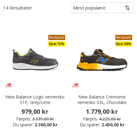
14 Resultater
Restparti
Restparti
Spar 71%
Spar 58%
New Balance Logic vernersko
New Balance Cremorne
S1P, Grey/Lime
vernesko S3L, Chocolate
979,00 kr
1.779,00 kr
Førpris:
3.339,00 kr
Førpris:
4.229,00 kr
Du sparer:
2.360,00 kr
Du sparer:
2.450,00 kr