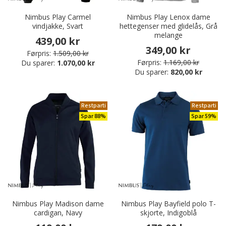
Nimbus Play Carmel
Nimbus Play Lenox dame
vindjakke, Svart
hettegenser med glidelås, Grå
melange
439,00 kr
349,00 kr
Førpris:
1.509,00 kr
Førpris:
1.169,00 kr
Du sparer:
1.070,00 kr
Du sparer:
820,00 kr
Restparti
Restparti
Spar 88%
Spar 59%
Nimbus Play Madison dame
Nimbus Play Bayfield polo T-
cardigan, Navy
skjorte, Indigoblå