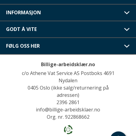
INFORMASJON
GODT Å VITE
FØLG OSS HER
Billige-arbeidsklær.no
c/o Athene Vat Service AS Postboks 4691
Nydalen
0405 Oslo (ikke salg/returnering på
adressen)
2396 2861
info@billige-arbeidsklaer.no
Org. nr. 922868662