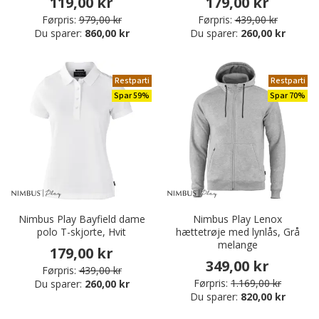
119,00 kr
179,00 kr
Førpris:
979,00 kr
Førpris:
439,00 kr
Du sparer:
860,00 kr
Du sparer:
260,00 kr
Restparti
Restparti
Spar 59%
Spar 70%
Nimbus Play Bayfield dame
Nimbus Play Lenox
polo T-skjorte, Hvit
hættetrøje med lynlås, Grå
melange
179,00 kr
349,00 kr
Førpris:
439,00 kr
Førpris:
1.169,00 kr
Du sparer:
260,00 kr
Du sparer:
820,00 kr