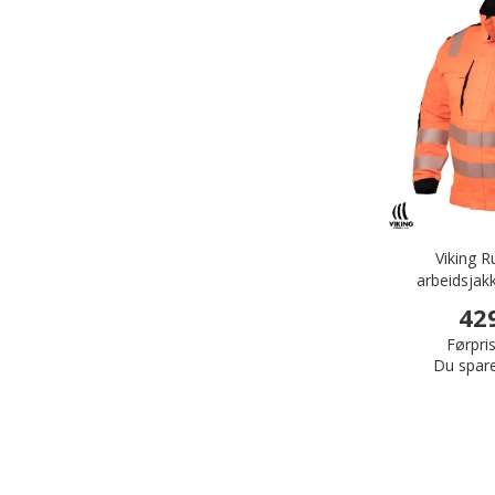
Viking 
arbeidsjak
42
Førpris
Du spar