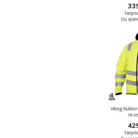
33
Førpris
Du spar
Viking Rubber 
Hi-vi
42
Førpris