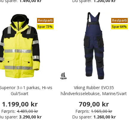
u sparer:
1.490,00 kr
Du sparer:
1.200,00 kr
Restparti
Restparti
Spar 73%
Spar 64%
Superior 3-i-1 parkas, Hi-vis
Viking Rubber EVO35
Gul/Svart
håndverksselebukse, Marine/Svart
1.199,00 kr
709,00 kr
Førpris:
4.489,00 kr
Førpris:
1.969,00 kr
u sparer:
3.290,00 kr
Du sparer:
1.260,00 kr