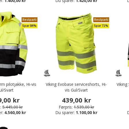
er:
1.400,00 kr
Du sparer:
1.420,00 kr
D
Restparti
Restparti
Spar 84%
Spar 71%
rm pilotjakke, Hi-vis
Viking Evobase serviceshorts, Hi-
Viking 
ul/Svart
vis Gul/Svart
9,00 kr
439,00 kr
:
5.449,00 kr
Førpris:
1.539,00 kr
er:
4.560,00 kr
Du sparer:
1.100,00 kr
D