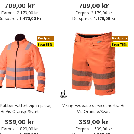
Oransje/Svart
709,00 kr
709,00 kr
Førpris:
2.179,00 kr
Førpris:
2.179,00 kr
u sparer:
1.470,00 kr
Du sparer:
1.470,00 kr
Restparti
Restparti
Spar 81%
Spar 78%
 Rubber vattert zip in jakke,
Viking Evobase serviceshorts, Hi-
Hi-Vis Oransje/Svart
Vis Oransje/Svart
339,00 kr
339,00 kr
Førpris:
1.829,00 kr
Førpris:
1.539,00 kr