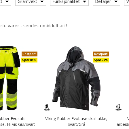
tt
Gramvekt
Funksjonalitet
Detaljer
V
 Viking Rubber Co.
ørte varer - sendes umiddelbart!
Restparti
Restparti
Spar 84%
Spar 77%
Rubber Evosafe
Viking Rubber Evobase skalljakke,
e, Hi-vis Gul/Svart
Svart/Grå
arbeid