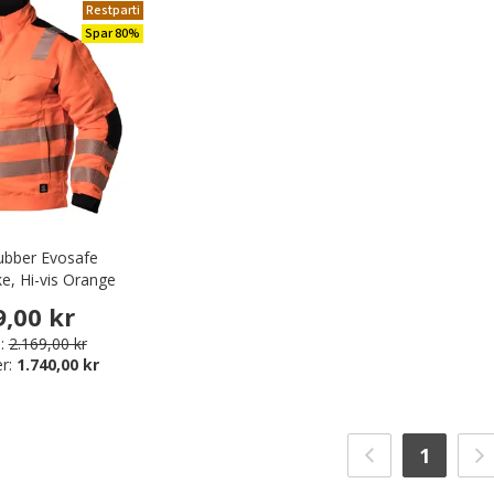
Restparti
Spar 80%
Rubber Evosafe
ke, Hi-vis Orange
9,00 kr
:
2.169,00 kr
er:
1.740,00 kr
1