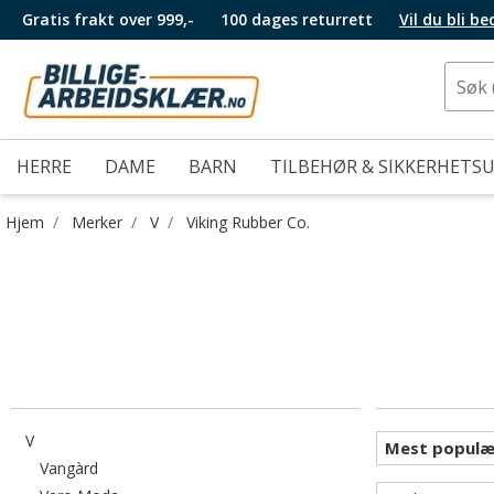
Gratis frakt over 999,-
100 dages returrett
Vil du bli b
HERRE
DAME
BARN
TILBEHØR & SIKKERHETS
Hjem
Merker
V
Viking Rubber Co.
Filtrer etter category: V
V
Filtrer etter category: Vangàrd
Vangàrd