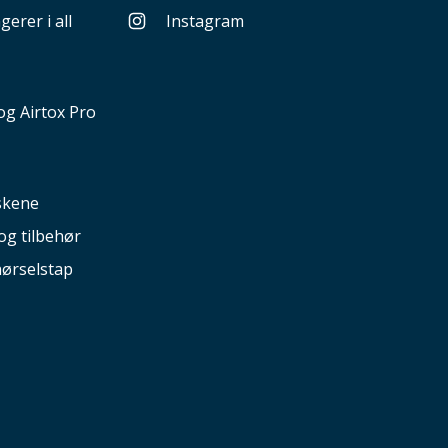
gerer i all
Instagram
g Airtox Pro
nskene
og tilbehør
hørselstap