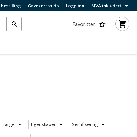
 bestilling
Gavekortsaldo
Logg inn
MVA inkludert
Favoritter
Farge
Egenskaper
Sertifisering