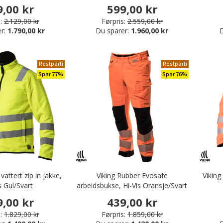
9,00 kr
599,00 kr
:
2.129,00 kr
Førpris:
2.559,00 kr
er:
1.790,00 kr
Du sparer:
1.960,00 kr
D
Restparti
Restparti
Spar 77%
Spar 76%
vattert zip in jakke,
Viking Rubber Evosafe
Viking
s Gul/Svart
arbeidsbukse, Hi-Vis Oransje/Svart
9,00 kr
439,00 kr
:
1.829,00 kr
Førpris:
1.859,00 kr