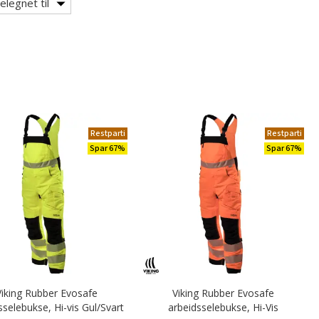
elegnet til
Restparti
Restparti
Spar 67%
Spar 67%
Viking Rubber Evosafe
Viking Rubber Evosafe
sselebukse, Hi-vis Gul/Svart
arbeidsselebukse, Hi-Vis