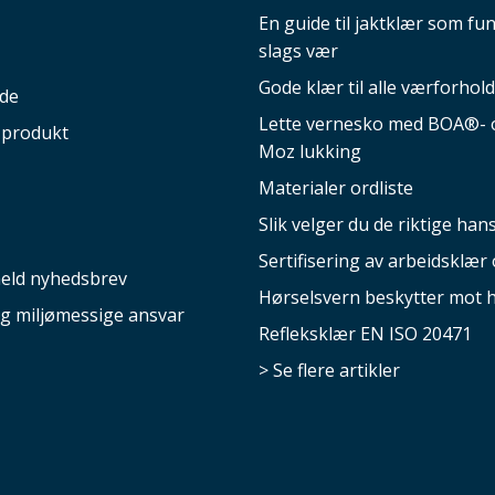
En guide til jaktklær som fun
slags vær
Gode klær til alle værforhold
ide
Lette vernesko med BOA®- o
 produkt
Moz lukking
Materialer ordliste
Slik velger du de riktige ha
Sertifisering av arbeidsklær 
eld nyhedsbrev
Hørselsvern beskytter mot 
og miljømessige ansvar
Refleksklær EN ISO 20471
> Se flere artikler