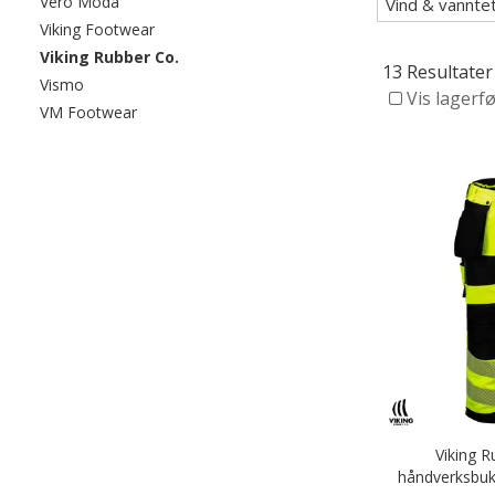
Filtrer etter category: Vero Moda
Vero Moda
Vind & vannte
Filtrer etter category: Viking Footwear
Viking Footwear
valgte For øyeblikket sortert etter category:
Viking Rubber Co.
13 Resultater
Filtrer etter category: Vismo
Vismo
Vis lagerf
Filtrer etter category: VM Footwear
VM Footwear
Viking 
håndverksbuks