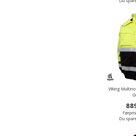
Du spar
Viking Multino
G
88
Førpris
Du spar