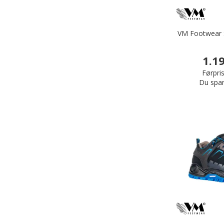
VM Footwear S
1.1
Førpris
Du spar