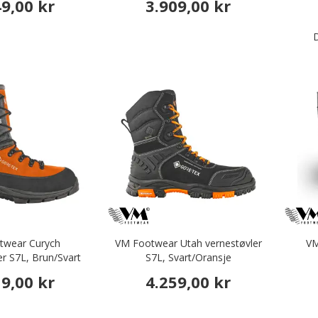
49,00 kr
3.909,00 kr
D
twear Curych
VM Footwear Utah vernestøvler
VM
er S7L, Brun/Svart
S7L, Svart/Oransje
19,00 kr
4.259,00 kr