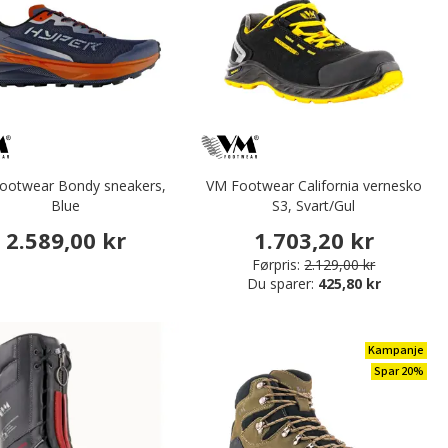
ootwear Bondy sneakers,
VM Footwear California vernesko
Blue
S3, Svart/Gul
2.589,00 kr
1.703,20 kr
Førpris:
2.129,00 kr
Du sparer:
425,80 kr
Kampanje
Spar 20%