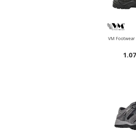
VM Footwear R
1.0