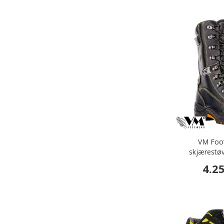
VM Foot
skjærestøv
4.2