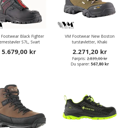
Footwear Black Fighter
VM Footwear New Boston
ernestøvler S7L, Svart
turstøvletter, Khaki
5.679,00 kr
2.271,20 kr
Førpris:
2.839,00 kr
Du sparer:
567,80 kr