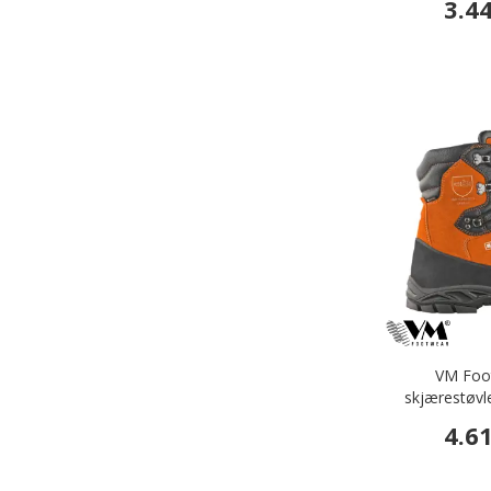
3.4
VM Foo
skjærestøvl
4.6