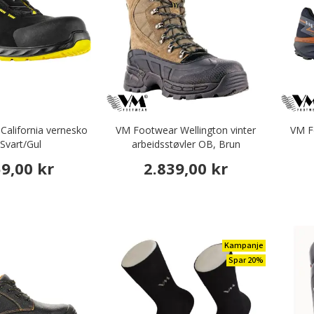
alifornia vernesko
VM Footwear Wellington vinter
VM F
 Svart/Gul
arbeidsstøvler OB, Brun
59,00 kr
2.839,00 kr
Kampanje
Spar 20%