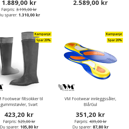
1.889,00 kr
2.589,00 kr
Førpris:
3.199,00 kr
u sparer:
1.310,00 kr
Kampanje
Kampanje
Spar 20%
Spar 20%
 Footwear filtsokker til
VM Footwear innleggssåler,
gummistøvler, Svart
Blå/Gul
423,20 kr
351,20 kr
Førpris:
529,00 kr
Førpris:
439,00 kr
Du sparer:
105,80 kr
Du sparer:
87,80 kr