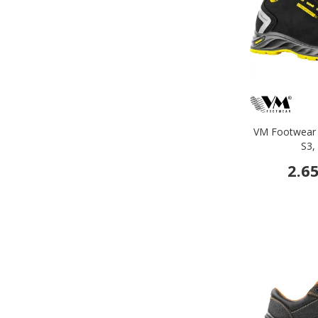
VM Footwear C
S3,
2.6