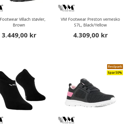
ootwear Villach støvler,
VM Footwear Preston vernesko
Brown
S7L, Black/Yellow
3.449,00 kr
4.309,00 kr
Restparti
Spar 50%