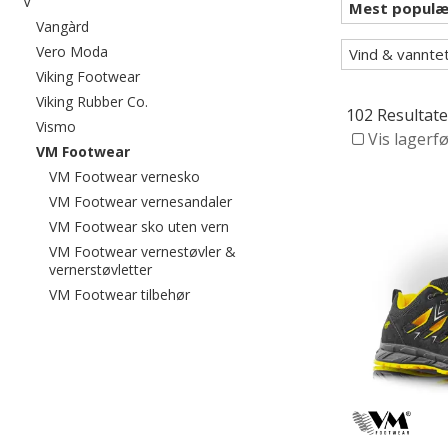
Filtrer etter category: V
V
Filtrer etter category: Vangàrd
Vangàrd
Filtrer etter category: Vero Moda
Vero Moda
Vind & vannte
Filtrer etter category: Viking Footwear
Viking Footwear
Filtrer etter category: Viking Rubber Co.
Viking Rubber Co.
102 Resultate
Filtrer etter category: Vismo
Vismo
Vis lagerf
valgte For øyeblikket sortert etter category: VM
VM Footwear
Filtrer etter category: VM Footwear v
VM Footwear vernesko
Filtrer etter category: VM Footw
VM Footwear vernesandaler
Filtrer etter category: VM Footwe
VM Footwear sko uten vern
VM Footwear vernestøvler &
Filtrer etter category: VM Footwear vernestøv
vernerstøvletter
Filtrer etter category: VM Footwear tilb
VM Footwear tilbehør