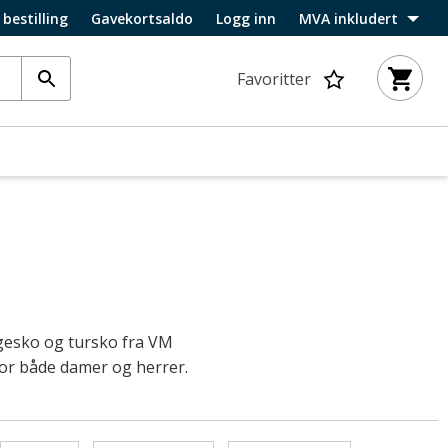
 bestilling
Gavekortsaldo
Logg inn
MVA inkludert
Favoritter
ggesko og tursko fra VM
for både damer og herrer.