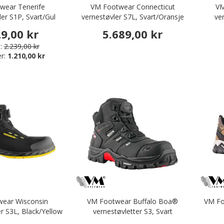
wear Tenerife
VM Footwear Connecticut
VM
er S1P, Svart/Gul
vernestøvler S7L, Svart/Oransje
ve
29,00 kr
5.689,00 kr
:
2.239,00 kr
er:
1.210,00 kr
ear Wisconsin
VM Footwear Buffalo Boa®
VM Fo
er S3L, Black/Yellow
vernestøvletter S3, Svart