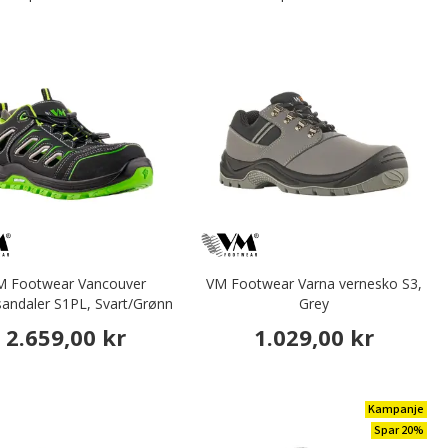
M Footwear Vancouver
VM Footwear Varna vernesko S3,
sandaler S1PL, Svart/Grønn
Grey
2.659,00 kr
1.029,00 kr
Kampanje
Spar 20%