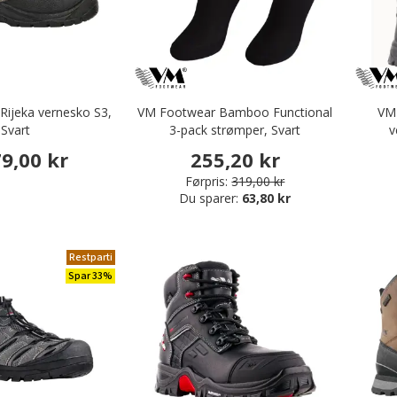
ijeka vernesko S3,
VM Footwear Bamboo Functional
VM 
Svart
3-pack strømper, Svart
v
79,00 kr
255,20 kr
Førpris:
319,00 kr
Du sparer:
63,80 kr
Restparti
Spar 33%