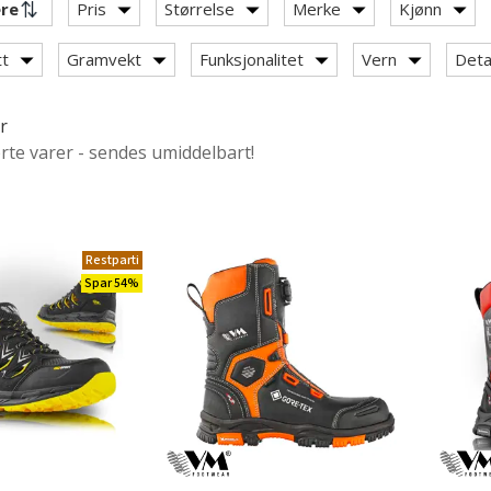
Pris
Størrelse
Merke
Kjønn
tt
Gramvekt
Funksjonalitet
Vern
Deta
r
ørte varer - sendes umiddelbart!
 Footwear
ernesko
ear vernesandaler
ar sko uten vern
Restparti
Spar 54%
ler & vernerstøvletter
ehør