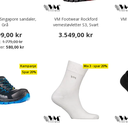
ingapore sandaler,
VM Footwear Rockford
VM F
Grå
vernestøvletter S3, Svart
99,00 kr
3.549,00 kr
:
1.779,00 kr
er:
580,00 kr
Kampanje
Mix 3 - spar 20%
Spar 20%