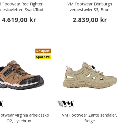
 Footwear Red Fighter
VM Footwear Edinburgh
rnestøvletter, Svart/Rød
vernestøvler S3, Brun
4.619,00 kr
2.839,00 kr
Restparti
Spar 41%
otwear Virginia arbeidssko
VM Footwear Zante sandaler,
O2, Lysebrun
Beige