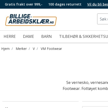
Gratis frakt over 999,-
100 dages returrett
Vil du bli b
HERRE
DAME
BARN
TILBEHØR & SIKKERHETS
Hjem
Merker
V
VM Footwear
Se vernesko, vernesand
Footwear. Fottøyet kombi