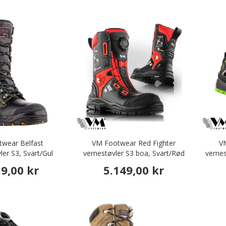
wear Belfast
VM Footwear Red Fighter
V
ler S3, Svart/Gul
vernestøvler S3 boa, Svart/Rød
verne
59,00 kr
5.149,00 kr