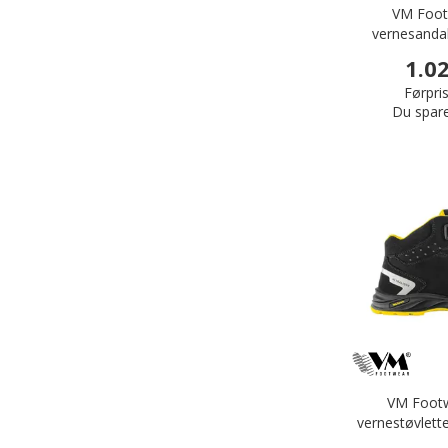
VM Foot
vernesandal
1.0
Førpris
Du spar
VM Footw
vernestøvlett