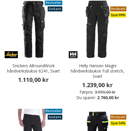
Bestseller
God pris
Restparti
Spar 69%
Snickers AllroundWork
Helly Hansen Magni
håndverksbukse 6241, Svart
håndverksbukse Full stretch,
Svart
1.110,00 kr
1.239,00 kr
Førpris:
3.999,00 kr
Du sparer:
2.760,00 kr
Bestseller
God pris
Restparti
Spar 56%