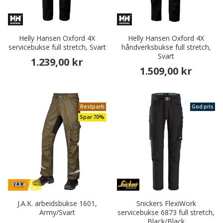
Helly Hansen Oxford 4X
Helly Hansen Oxford 4X
servicebukse full stretch, Svart
håndverksbukse full stretch,
Svart
1.239,00 kr
1.509,00 kr
Restparti
God pris
Spar 70%
J.A.K. arbeidsbukse 1601,
Snickers FlexiWork
Army/Svart
servicebukse 6873 full stretch,
Black/Black