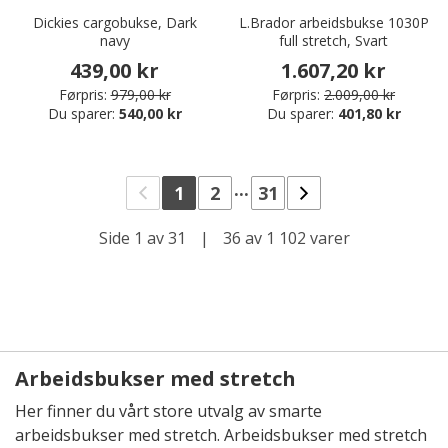
Dickies cargobukse, Dark
L.Brador arbeidsbukse 1030P
navy
full stretch, Svart
439,00 kr
1.607,20 kr
Førpris:
979,00 kr
Førpris:
2.009,00 kr
Du sparer:
540,00 kr
Du sparer:
401,80 kr
...
1
2
31
Side 1 av 31
|
36 av 1 102 varer
Arbeidsbukser med stretch
Her finner du vårt store utvalg av smarte
arbeidsbukser med stretch. Arbeidsbukser med stretch