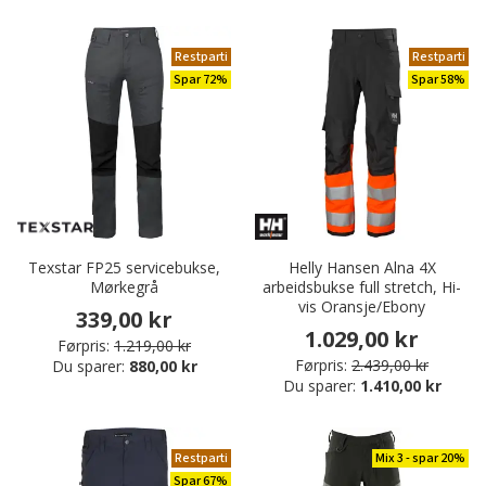
Restparti
Restparti
Spar 72%
Spar 58%
Texstar FP25 servicebukse,
Helly Hansen Alna 4X
Mørkegrå
arbeidsbukse full stretch, Hi-
vis Oransje/Ebony
339,00 kr
1.029,00 kr
Førpris:
1.219,00 kr
Førpris:
2.439,00 kr
Du sparer:
880,00 kr
Du sparer:
1.410,00 kr
Restparti
Mix 3 - spar 20%
Spar 67%