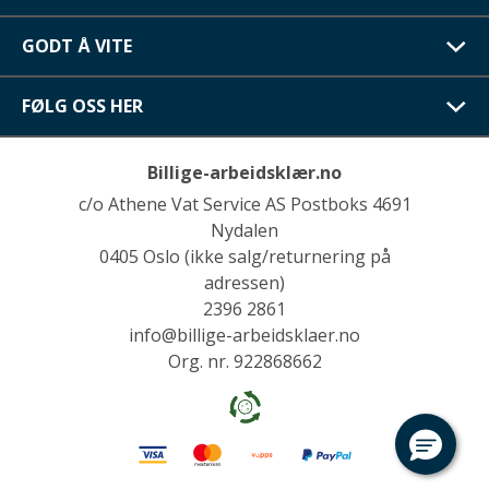
GODT Å VITE
FØLG OSS HER
Billige-arbeidsklær.no
c/o Athene Vat Service AS Postboks 4691
Nydalen
0405 Oslo (ikke salg/returnering på
adressen)
2396 2861
info@billige-arbeidsklaer.no
Org. nr. 922868662