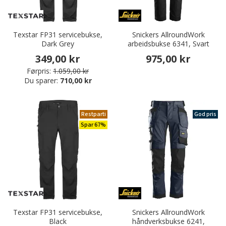
Texstar FP31 servicebukse,
Snickers AllroundWork
Dark Grey
arbeidsbukse 6341, Svart
349,00 kr
975,00 kr
Førpris:
1.059,00 kr
Du sparer:
710,00 kr
Restparti
God pris
Spar 67%
Texstar FP31 servicebukse,
Snickers AllroundWork
Black
håndverksbukse 6241,