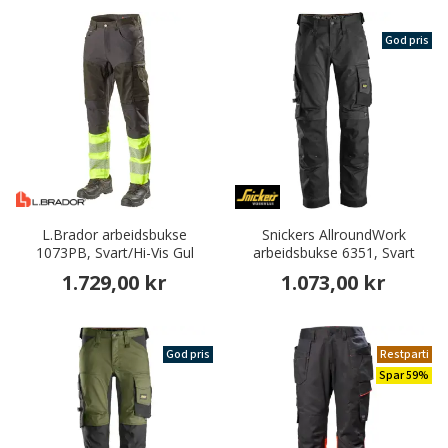
God pris
L.Brador arbeidsbukse
Snickers AllroundWork
1073PB, Svart/Hi-Vis Gul
arbeidsbukse 6351, Svart
1.729,00 kr
1.073,00 kr
God pris
Restparti
Spar 59%