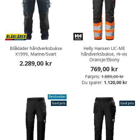
Blåkläder håndverksbukse
Helly Hansen UC-ME
X1999, Marine/Svart
håndverksbukse, Hi-vis
Oransje/Ebony
2.289,00 kr
769,00 kr
Førpris:
1.889,00 kr
Du sparer:
1.120,00 kr
Bestseller
God pris
God pris