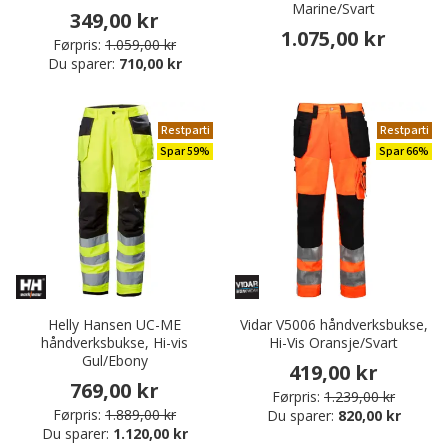
Marine/Svart
349,00 kr
1.075,00 kr
Førpris:
1.059,00 kr
Du sparer:
710,00 kr
Restparti
Restparti
Spar 59%
Spar 66%
Helly Hansen UC-ME
Vidar V5006 håndverksbukse,
håndverksbukse, Hi-vis
Hi-Vis Oransje/Svart
Gul/Ebony
419,00 kr
769,00 kr
Førpris:
1.239,00 kr
Førpris:
1.889,00 kr
Du sparer:
820,00 kr
Du sparer:
1.120,00 kr