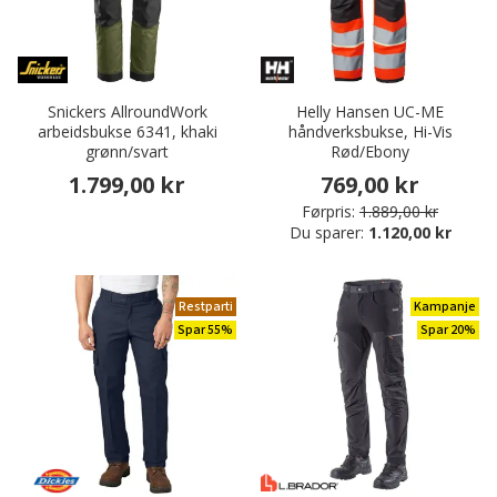
Snickers AllroundWork
Helly Hansen UC-ME
arbeidsbukse 6341, khaki
håndverksbukse, Hi-Vis
grønn/svart
Rød/Ebony
1.799,00 kr
769,00 kr
Førpris:
1.889,00 kr
Du sparer:
1.120,00 kr
Restparti
Kampanje
Spar 55%
Spar 20%