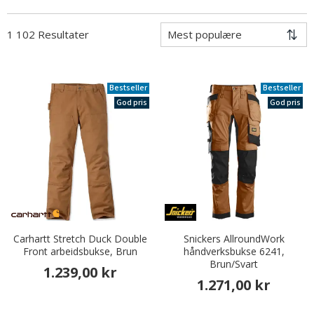
1 102 Resultater
Bestseller
Bestseller
God pris
God pris
Carhartt Stretch Duck Double
Snickers AllroundWork
Front arbeidsbukse, Brun
håndverksbukse 6241,
Brun/Svart
1.239,00 kr
1.271,00 kr