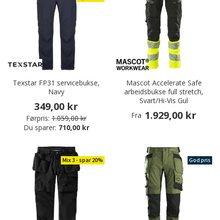
Texstar FP31 servicebukse,
Mascot Accelerate Safe
Navy
arbeidsbukse full stretch,
Svart/Hi-Vis Gul
349,00 kr
1.929,00 kr
Fra
Førpris:
1.059,00 kr
Du sparer:
710,00 kr
Mix 3 - spar 20%
God pris