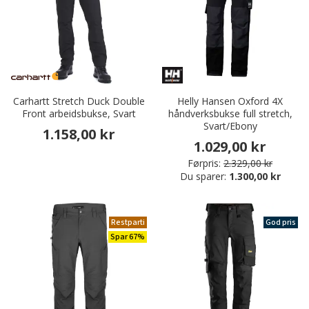
Carhartt Stretch Duck Double
Helly Hansen Oxford 4X
Front arbeidsbukse, Svart
håndverksbukse full stretch,
Svart/Ebony
1.158,00 kr
1.029,00 kr
Førpris:
2.329,00 kr
Du sparer:
1.300,00 kr
Restparti
God pris
Spar 67%