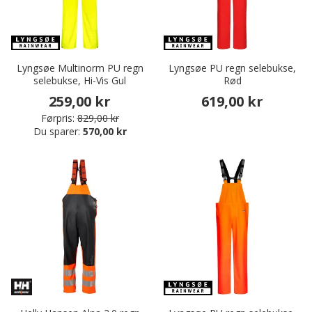
Lyngsøe Multinorm PU regn
Lyngsøe PU regn selebukse,
selebukse, Hi-Vis Gul
Rød
259,00 kr
619,00 kr
Førpris:
829,00 kr
Du sparer:
570,00 kr