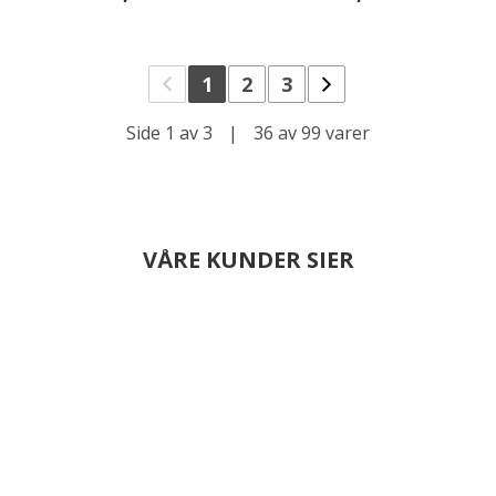
1
2
3
Side 1 av 3
|
36 av 99 varer
VÅRE KUNDER SIER