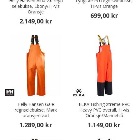
Helly Hansen Alna 2.0 regn
Lyngsøe PU regn selebukse,
selebukse, Ebony/Hi-Vis
Hi-vis Orange
Oransje
699,00 kr
2.149,00 kr
Helly Hansen Gale
ELKA Fishing Xtreme PVC
regnselebukse, Mørk
Heavy PVC overall, Hi-vis
oransje/svart
Oransje/Marineblå
1.289,00 kr
1.149,00 kr