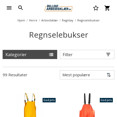
Hjem
Herre
Arbeidsklær
Regntøy
Regnselebukser
Regnselebukser
Kategorier
Filter
99 Resultater
God pris
God pris