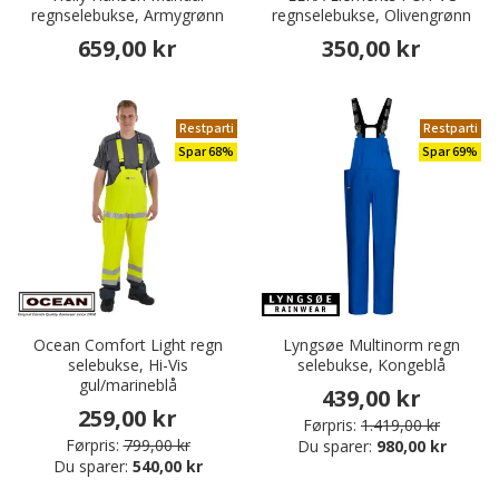
regnselebukse, Armygrønn
regnselebukse, Olivengrønn
659,00 kr
350,00 kr
Restparti
Restparti
Spar 68%
Spar 69%
Ocean Comfort Light regn
Lyngsøe Multinorm regn
selebukse, Hi-Vis
selebukse, Kongeblå
gul/marineblå
439,00 kr
259,00 kr
Førpris:
1.419,00 kr
Førpris:
799,00 kr
Du sparer:
980,00 kr
Du sparer:
540,00 kr