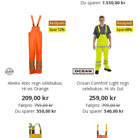
Du sparer:
1.530,00 kr
Restparti
Restparti
Spar 72%
Spar 68%
Abeko Atec regn selebukse,
Ocean Comfort Light regn
Hi-vis Orange
selebukse, Hi-Vis Gul
209,00 kr
259,00 kr
Førpris:
759,00 kr
Førpris:
799,00 kr
Du sparer:
550,00 kr
Du sparer:
540,00 kr