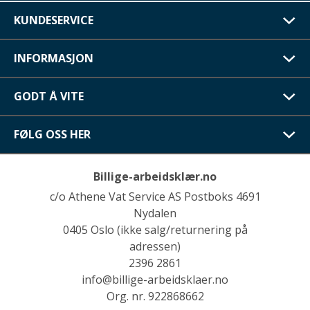
KUNDESERVICE
INFORMASJON
GODT Å VITE
FØLG OSS HER
Billige-arbeidsklær.no
c/o Athene Vat Service AS Postboks 4691
Nydalen
0405 Oslo (ikke salg/returnering på
adressen)
2396 2861
info@billige-arbeidsklaer.no
Org. nr. 922868662