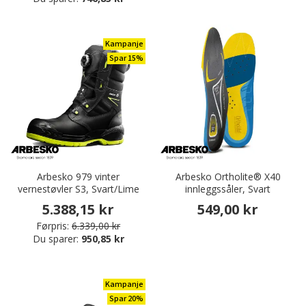
Kampanje
Spar 15%
Arbesko 979 vinter
Arbesko Ortholite® X40
vernestøvler S3, Svart/Lime
innleggssåler, Svart
5.388,15 kr
549,00 kr
Førpris:
6.339,00 kr
Du sparer:
950,85 kr
Kampanje
Spar 20%