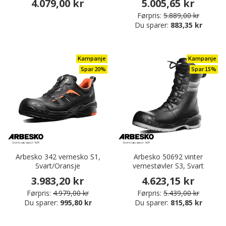
4.079,00 kr
5.005,65 kr
Førpris:
5.889,00 kr
Du sparer:
883,35 kr
Kampanje
Kampanje
Spar 20%
Spar 15%
Arbesko 342 vernesko S1,
Arbesko 50692 vinter
Svart/Oransje
vernestøvler S3, Svart
3.983,20 kr
4.623,15 kr
Førpris:
4.979,00 kr
Førpris:
5.439,00 kr
Du sparer:
995,80 kr
Du sparer:
815,85 kr