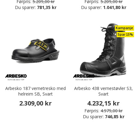
Førpris:
5.209,00 kr
Førpris:
5.209,00 kr
Du sparer:
781,35 kr
Du sparer:
1.041,80 kr
Kampanje
Spar 15%
Arbesko 187 vernetresko med
Arbesko 438 vernestøvler S3,
helreim SB, Svart
Svart
2.309,00 kr
4.232,15 kr
Førpris:
4.979,00 kr
Du sparer:
746,85 kr