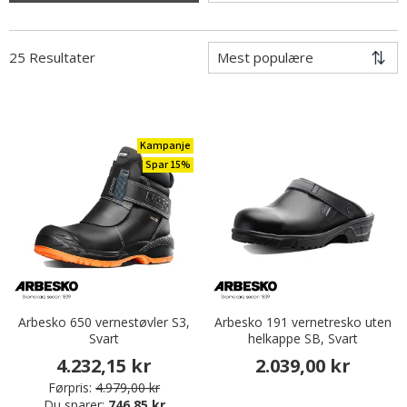
25 Resultater
Kampanje
Spar 15%
Arbesko 650 vernestøvler S3,
Arbesko 191 vernetresko uten
Svart
helkappe SB, Svart
4.232,15 kr
2.039,00 kr
Førpris:
4.979,00 kr
Du sparer:
746,85 kr