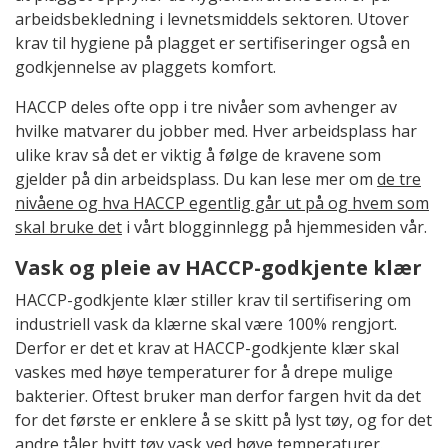
arbeidsbekledning i levnetsmiddels sektoren. Utover
krav til hygiene på plagget er sertifiseringer også en
godkjennelse av plaggets komfort.
HACCP deles ofte opp i tre nivåer som avhenger av
hvilke matvarer du jobber med. Hver arbeidsplass har
ulike krav så det er viktig å følge de kravene som
gjelder på din arbeidsplass. Du kan lese mer om
de tre
nivåene og hva HACCP egentlig går ut på og hvem som
skal bruke det
i vårt blogginnlegg på hjemmesiden vår.
Vask og pleie av HACCP-godkjente klær
HACCP-godkjente klær stiller krav til sertifisering om
industriell vask da klærne skal være 100% rengjort.
Derfor er det et krav at HACCP-godkjente klær skal
vaskes med høye temperaturer for å drepe mulige
bakterier. Oftest bruker man derfor fargen hvit da det
for det første er enklere å se skitt på lyst tøy, og for det
andre tåler hvitt tøy vask ved høye temperaturer.