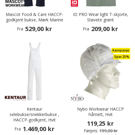
Mascot Food & Care HACCP-
ID PRO Wear light T-skjorte,
godkjent bukse, Mørk Marine
Støvete grønt
529,00 kr
209,00 kr
Fra
Fra
Kampanje
Spar 25%
Kentaur
Nybo Workwear HACCP
selebukse/snekkerbukse ,
hårnett, Hvit
HACCP-godkjent, Hvit
119,25 kr
1.469,00 kr
Fra
Førpris:
159,00 kr