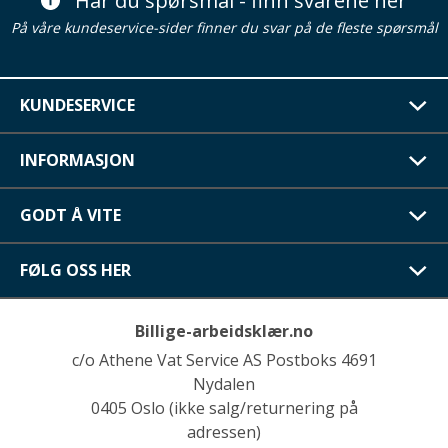
Har du spørsmål - finn svarene her
På våre kundeservice-sider finner du svar på de fleste spørsmål
KUNDESERVICE
INFORMASJON
GODT Å VITE
FØLG OSS HER
Billige-arbeidsklær.no
c/o Athene Vat Service AS Postboks 4691
Nydalen
0405 Oslo (ikke salg/returnering på
adressen)