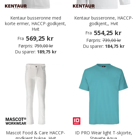
Kentaur busseronne med
Kentaur busseronne, HACCP-
korte ermer, HACCP-godkjent,
godkjent,, Hvit
Hvit
554,25 kr
Fra
569,25 kr
Fra
Førpris:
739,00 kr
Førpris:
759,00 kr
Du sparer:
184,75 kr
Du sparer:
189,75 kr
Mascot Food & Care HACCP-
ID PRO Wear light T-skjorte,
godkjent bukse, Hvit
Støvete Aqua