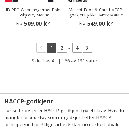
ID PRO Wear langermet Polo
Mascot Food & Care HACCP-
T-skjorte, Marine
godkjent jakke, Mørk Marine
509,00 kr
549,00 kr
Fra
Fra
...
1
2
4
Side 1 av 4
|
36 av 131 varer
HACCP-godkjent
I visse bransjer er HACCP-godkjent tøy ett krav. Hvis du
mangler arbeidstøy som er godkjent etter HAACP
prinsippene har Billige-arbeidsklær.no et stort utvalg