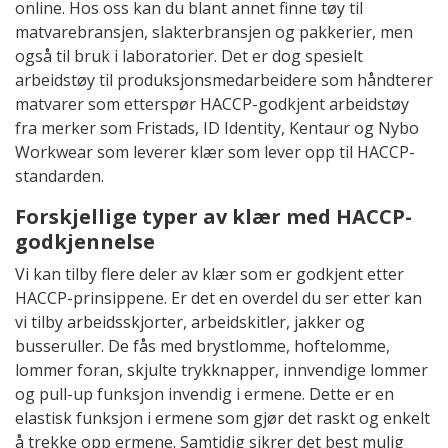
online. Hos oss kan du blant annet finne tøy til
matvarebransjen, slakterbransjen og pakkerier, men
også til bruk i laboratorier. Det er dog spesielt
arbeidstøy til produksjonsmedarbeidere som håndterer
matvarer som etterspør HACCP-godkjent arbeidstøy
fra merker som Fristads, ID Identity, Kentaur og Nybo
Workwear som leverer klær som lever opp til HACCP-
standarden.
Forskjellige typer av klær med HACCP-
godkjennelse
Vi kan tilby flere deler av klær som er godkjent etter
HACCP-prinsippene. Er det en overdel du ser etter kan
vi tilby arbeidsskjorter, arbeidskitler, jakker og
busseruller. De fås med brystlomme, hoftelomme,
lommer foran, skjulte trykknapper, innvendige lommer
og pull-up funksjon invendig i ermene. Dette er en
elastisk funksjon i ermene som gjør det raskt og enkelt
å trekke opp ermene. Samtidig sikrer det best mulig